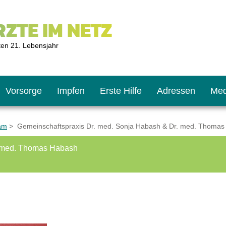
ZTE IM NETZ
ten 21. Lebensjahr
Vorsorge
Impfen
Erste Hilfe
Adressen
Med
am
> Gemeinschaftspraxis Dr. med. Sonja Habash & Dr. med. Thoma
. med. Thomas Habash
U9
ie oft?
hner
s U11
chten?
2
r