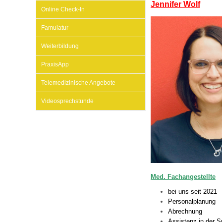
U0-Vorsorge
Jennifer Wolf
Online Check-In
Famulatur
Weiterbildung
PraxisApp
Telemedizinische Angebote
Videosprechstunde
Med. Fachangestellte
bei uns seit 2021
Personalplanung
Abrechnung
Assistenz in der 