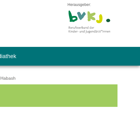
Herausgeber:
iathek
s Habash