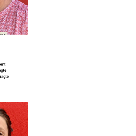
6
ent
agte
ragte