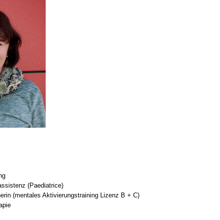
 Bildschirmmediengebrauch
rsorgen
erinnerung
der
ormationsflyer
ung
ssistenz (Paediatrice)
d gestalten
erin (mentales Aktivierungstraining Lizenz B + C)
apie