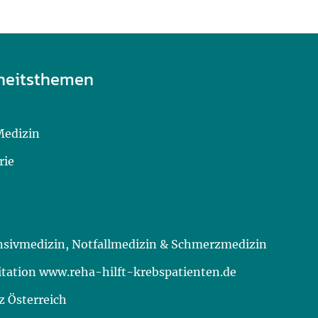
heitsthemen
Medizin
rie
ensivmedizin, Notfallmedizin & Schmerzmedizin
itation www.reha-hilft-krebspatienten.de
 Österreich