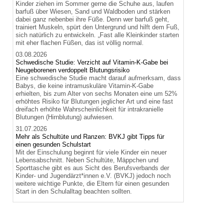
Kinder ziehen im Sommer gerne die Schuhe aus, laufen
barfuß über Wiesen, Sand und Waldboden und stärken
dabei ganz nebenbei ihre Füße. Denn wer barfuß geht,
trainiert Muskeln, spürt den Untergrund und hilft dem Fuß,
sich natürlich zu entwickeln. „Fast alle Kleinkinder starten
mit eher flachen Füßen, das ist völlig normal.
03.08.2026
Schwedische Studie: Verzicht auf Vitamin-K-Gabe bei
Neugeborenen verdoppelt Blutungsrisiko
Eine schwedische Studie macht darauf aufmerksam, dass
Babys, die keine intramuskuläre Vitamin-K-Gabe
erhielten, bis zum Alter von sechs Monaten eine um 52%
erhöhtes Risiko für Blutungen jeglicher Art und eine fast
dreifach erhöhte Wahrscheinlichkeit für intrakranielle
Blutungen (Hirnblutung) aufwiesen.
31.07.2026
Mehr als Schultüte und Ranzen: BVKJ gibt Tipps für
einen gesunden Schulstart
Mit der Einschulung beginnt für viele Kinder ein neuer
Lebensabschnitt. Neben Schultüte, Mäppchen und
Sporttasche gibt es aus Sicht des Berufsverbands der
Kinder- und Jugendärzt*innen e.V. (BVKJ) jedoch noch
weitere wichtige Punkte, die Eltern für einen gesunden
Start in den Schulalltag beachten sollten.