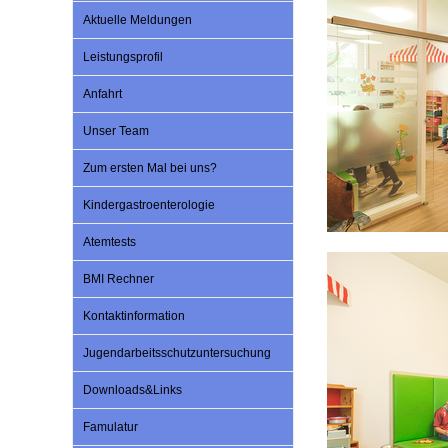
Aktuelle Meldungen
Leistungsprofil
Impfsicherheit
Notdienste
Empfehlungen zum
Anfahrt
Häufige Fragen
Hörlexikon
Unser Team
Zum ersten Mal bei uns?
Recht auf Impfung
Material zu den Vo
Kindergastroenterologie
Atemtests
Vorsorge- und Impf
Entwicklungskalen
BMI Rechner
Kontaktinformation
Broschüren und Inf
Jugendarbeitsschutzuntersuchung
Familienzeit gesun
Downloads&Links
Famulatur