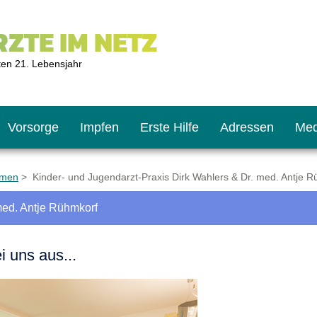
ZTE IM NETZ
ten 21. Lebensjahr
Vorsorge
Impfen
Erste Hilfe
Adressen
Med
emen
> Kinder- und Jugendarzt-Praxis Dirk Wahlers & Dr. med. Antje 
med. Antje Rühmkorf
U9
ie oft?
hner
i uns aus...
s U11
chten?
2
r