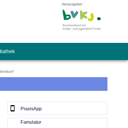
Herausgeber:
iathek
Rühmkorf
PraxisApp
Famulatur