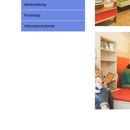
U0-Vorsorge
Weiterbildung
PraxisApp
Videosprechstunde