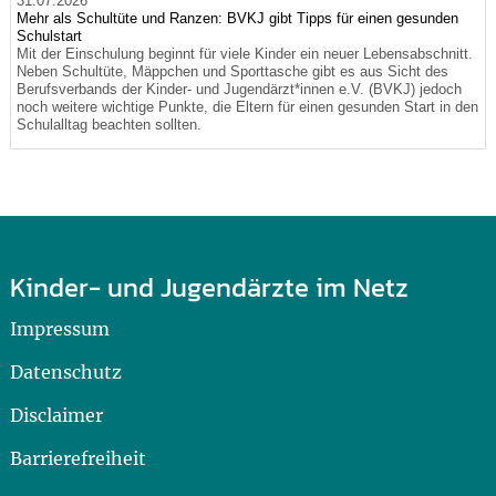
31.07.2026
Mehr als Schultüte und Ranzen: BVKJ gibt Tipps für einen gesunden
Schulstart
Mit der Einschulung beginnt für viele Kinder ein neuer Lebensabschnitt.
Neben Schultüte, Mäppchen und Sporttasche gibt es aus Sicht des
Berufsverbands der Kinder- und Jugendärzt*innen e.V. (BVKJ) jedoch
noch weitere wichtige Punkte, die Eltern für einen gesunden Start in den
Schulalltag beachten sollten.
Kinder- und Jugendärzte im Netz
Impressum
Datenschutz
Disclaimer
Barrierefreiheit