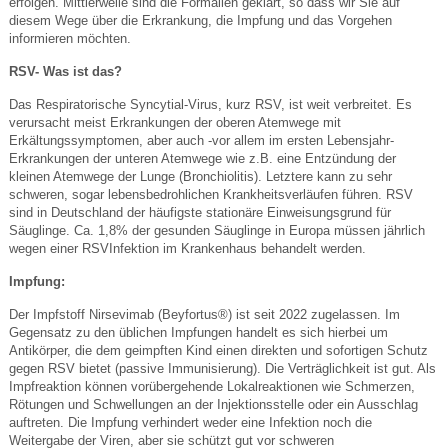
erfolgen. Mittlerweile sind die Formalien geklärt, so dass wir Sie auf
diesem Wege über die Erkrankung, die Impfung und das Vorgehen
informieren möchten.
RSV- Was ist das?
Das Respiratorische Syncytial-Virus, kurz RSV, ist weit verbreitet. Es
verursacht meist Erkrankungen der oberen Atemwege mit
Erkältungssymptomen, aber auch -vor allem im ersten Lebensjahr-
Erkrankungen der unteren Atemwege wie z.B. eine Entzündung der
kleinen Atemwege der Lunge (Bronchiolitis). Letztere kann zu sehr
schweren, sogar lebensbedrohlichen Krankheitsverläufen führen. RSV
sind in Deutschland der häufigste stationäre Einweisungsgrund für
Säuglinge. Ca. 1,8% der gesunden Säuglinge in Europa müssen jährlich
wegen einer RSVInfektion im Krankenhaus behandelt werden.
Impfung:
Der Impfstoff Nirsevimab (Beyfortus®) ist seit 2022 zugelassen. Im
Gegensatz zu den üblichen Impfungen handelt es sich hierbei um
Antikörper, die dem geimpften Kind einen direkten und sofortigen Schutz
gegen RSV bietet (passive Immunisierung). Die Verträglichkeit ist gut. Als
Impfreaktion können vorübergehende Lokalreaktionen wie Schmerzen,
Rötungen und Schwellungen an der Injektionsstelle oder ein Ausschlag
auftreten. Die Impfung verhindert weder eine Infektion noch die
Weitergabe der Viren, aber sie schützt gut vor schweren