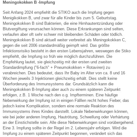
Meningokokken B -Impfung
Seit Anfang 2024 empfiehlt die STIKO auch die Impfung gegen
Menigikokken B, und zwar für alle Kinder bis zum 5. Geburtstag.
Meningokokken B sind Bakterien, die eine Hirnhautentzündung oder
Blutvergiftung verursachen können. Diese Erkrankungen sind selten,
verlaufen aber oft sehr schwer mit bleibenden Schäden oder tödlich.
Meningokokken B sind aktuell weiter verbreitet als Meningokokken C,
gegen die seit 2006 standardmäßig geimpft wird. Das größte
Infektionsrisiko besteht in den ersten Lebensjahren, weswegen die Stiko
empfiehlt, die Impfung so früh wie möglich durchzuführen. Die
Empfehlung lautet, sie gleichzeitig mit der ersten und zweiten
Standardimpfung ("6-fach" + Pneumokokken + Rotaviren) zu
verabreichen. Dies bedeutet, dass Ihr Baby im Alter von ca. 8 und 16
Wochen jeweils 3 Injektionen gleichzeitig erhält. Dies stellt keine
Überforderung des Immunsystems dar. Grundsätzlich kann die
Meningokokken B-Impfung aber auch zu einem späteren Zeitpunkt
erfolgen, z.B. 1 Woche nach den o.g. Impfterminen. Eine häufige
Nebenwirkung der Impfung ist in einigen Fälllen recht hohes Fieber, das
jedoch keine Komplikation, sondern eine normale Reaktion des
Immunsystems ihres Kindes darstellt. Lokale Nebenwirkungen können,
wie bei jeder anderen Impfung, Hautrötung, Schwellung oder Verhärtung
an der Einstichstelle sein. Alle diese Nebenwirkungen sind vorübergehend.
Eine 3. Impfung sollte in der Regel im 2. Lebensjahr erfolgen. Wird die
Impfung zu einem späteren Zeitpunkt begonnen, verändert sich das