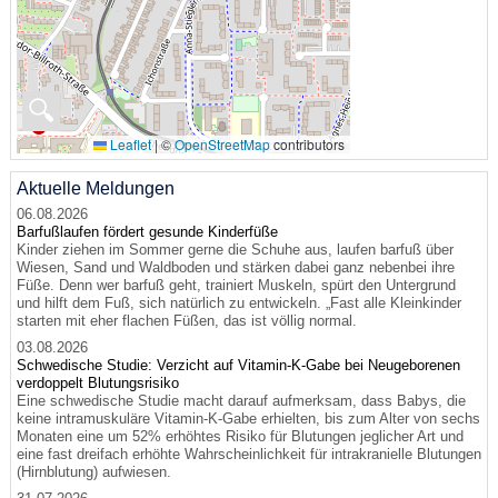
🔍
Leaflet
|
©
OpenStreetMap
contributors
Aktuelle Meldungen
06.08.2026
Barfußlaufen fördert gesunde Kinderfüße
Kinder ziehen im Sommer gerne die Schuhe aus, laufen barfuß über
Wiesen, Sand und Waldboden und stärken dabei ganz nebenbei ihre
Füße. Denn wer barfuß geht, trainiert Muskeln, spürt den Untergrund
und hilft dem Fuß, sich natürlich zu entwickeln. „Fast alle Kleinkinder
starten mit eher flachen Füßen, das ist völlig normal.
03.08.2026
Schwedische Studie: Verzicht auf Vitamin-K-Gabe bei Neugeborenen
verdoppelt Blutungsrisiko
Eine schwedische Studie macht darauf aufmerksam, dass Babys, die
keine intramuskuläre Vitamin-K-Gabe erhielten, bis zum Alter von sechs
Monaten eine um 52% erhöhtes Risiko für Blutungen jeglicher Art und
eine fast dreifach erhöhte Wahrscheinlichkeit für intrakranielle Blutungen
(Hirnblutung) aufwiesen.