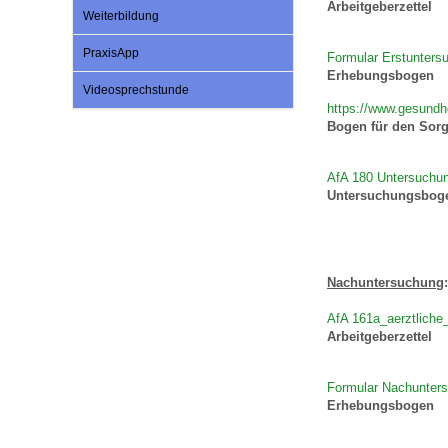
U0-Vorsorge
Arbeitgeberzettel
Weiterbildung
PraxisApp
Formular Erstunters
Erhebungsbogen
Videosprechstunde
https://www.gesundh
Bogen für den Sorg
AfA 180 Untersuchun
Untersuchungsbog
Nachuntersuchung
:
AfA 161a_aerztliche
Arbeitgeberzettel
Formular Nachunters
Erhebungsbogen