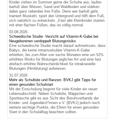
Kinder ziehen im Sommer gerne die Schuhe aus, laufen
barfuß über Wiesen, Sand und Waldboden und stärken
dabei ganz nebenbei ihre Füße. Denn wer barfuß geht,
trainiert Muskeln, spürt den Untergrund und hilft dem Fuß,
sich natürlich zu entwickeln. „Fast alle Kleinkinder starten
mit eher flachen Füßen, das ist völlig normal.
03.08.2026
Schwedische Studie: Verzicht auf Vitamin-K-Gabe bei
Neugeborenen verdoppelt Blutungsrisiko
Eine schwedische Studie macht darauf aufmerksam, dass
Babys, die keine intramuskuläre Vitamin-K-Gabe
erhielten, bis zum Alter von sechs Monaten eine um 52%
erhöhtes Risiko für Blutungen jeglicher Art und eine fast
dreifach erhöhte Wahrscheinlichkeit für intrakranielle
Blutungen (Hirnblutung) aufwiesen.
31.07.2026
Mehr als Schultüte und Ranzen: BVKJ gibt Tipps für
einen gesunden Schulstart
Mit der Einschulung beginnt für viele Kinder ein neuer
Lebensabschnitt. Neben Schultüte, Mäppchen und
Sporttasche gibt es aus Sicht des Berufsverbands der
Kinder- und Jugendärzt*innen e.V. (BVKJ) jedoch noch
weitere wichtige Punkte, die Eltern für einen gesunden
Start in den Schulalltag beachten sollten.