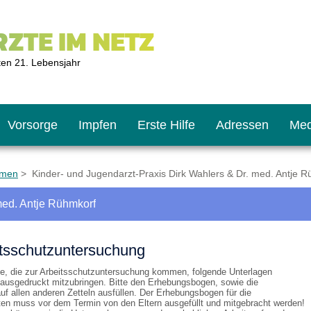
ZTE IM NETZ
ten 21. Lebensjahr
Vorsorge
Impfen
Erste Hilfe
Adressen
Med
emen
> Kinder- und Jugendarzt-Praxis Dirk Wahlers & Dr. med. Antje 
med. Antje Rühmkorf
U9
ie oft?
hner
tsschutzuntersuchung
s U11
chten?
he, die zur Arbeitsschutzuntersuchung kommen, folgende Unterlagen
 ausgedruckt mitzubringen. Bitte den Erhebungsbogen, sowie die
uf allen anderen Zetteln ausfüllen. Der Erhebungsbogen für die
ten muss vor dem Termin von den Eltern ausgefüllt und mitgebracht werden!
2
r