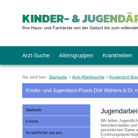
KINDER- & JUGENDÄR
Ihre Haus- und Fachärzte von der Geburt bis zum vollende
Arzt-Suche
Altersgruppen
Krankheiten
Das erste Jahr
Baby: U1 bis U6
Impfkalender
Notrufnummern
Notdienste
BMI-Rechner
Sie sind hier:
Startseite
>
Arzt-/Kliniksuche
>
Kinderarzt Br
Kinder- und Jugendarzt-Praxis Dirk Wahlers & Dr. 
Kleinkinder
Kleinkind: U7 bis 
Impfen: Wann und w
Giftnotruf
Sozialpädiatrie
Körpergrößen-Rec
Jugendarbei
Startseite
Schulkinder
Schulkind: U10 bi
Was muss man bea
Hausapotheke
Gesundheitsämter
Blutdruckrechner
Wir bitten Jugendlic
Corona
herunterzuladen und
persönlichen Daten a
So sieht's bei uns aus...
Erziehungsberechtig
Jugendliche
Teenager: J1 bis J
Impfreaktionen
Sofortmaßnahmen
Link-Tipps
Wachstum-Rechne