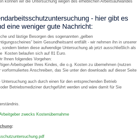
en können wir die Untersuchung wegen des erheblichen Arbeitsaufwandes
darbeitsschutzuntersuchung - hier gibt es
 Bildschirmmediengebrauch
nd eine weniger gute Nachricht:
liche und lästige Besorgen des sogenannten „gelben
tigungsscheines“ beim Gesundheitsamt entfällt - wir nehmen ihn in unserer
, sondern bieten diese aufwendige Untersuchung ab jetzt ausschließlich als
ie Kosten belaufen sich auf 81 Euro.
ir Ihnen folgendes Vorgehen:
rsorgen
ftigen Arbeitsgeber Ihres Kindes, die o.g. Kosten zu übernehmen (nutzen
 vorformuliertes Anschreiben, das Sie unter den downloads auf dieser Seite
erinnerung
der
e Untersuchung auch durch einen für den entsprechenden Betrieb
 oder Betriebsmediziner durchgeführt werden und wäre damit für Sie
ormationsflyer
erständnis.
 Arbeitgeber zwecks Kostenübernahme
d gestalten
uchung
:
sschutzuntersuchung.pdf