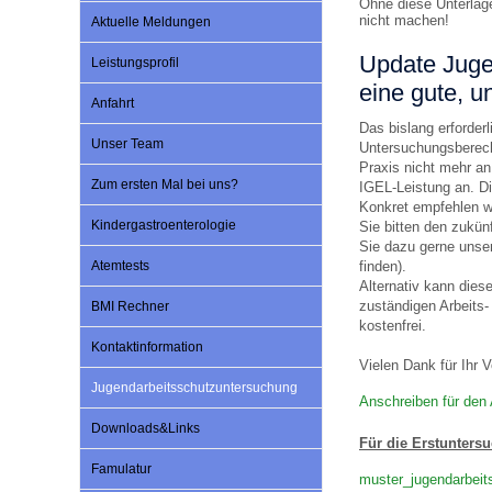
Ohne diese Unterlag
nicht machen!
Aktuelle Meldungen
Update Jugen
Leistungsprofil
Impfsicherheit
Notdienste
Empfehlungen zum
eine gute, u
Anfahrt
Das bislang erforder
Häufige Fragen
Hörlexikon
Unser Team
Untersuchungsberech
Praxis nicht mehr an
Zum ersten Mal bei uns?
IGEL-Leistung an. D
Konkret empfehlen w
Recht auf Impfung
Material zu den Vo
Kindergastroenterologie
Sie bitten den zukün
Sie dazu gerne unser
Atemtests
finden).
Vorsorge- und Impf
Entwicklungskalen
Alternativ kann dies
zuständigen Arbeits-
BMI Rechner
kostenfrei.
Kontaktinformation
Broschüren und Inf
Vielen Dank für Ihr V
Jugendarbeitsschutzuntersuchung
Anschreiben für den
Familienzeit gesun
Downloads&Links
Für die Erstunters
Famulatur
muster_jugendarbeit