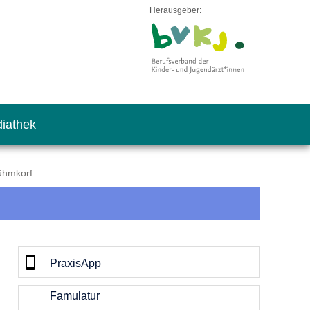
Herausgeber:
iathek
Rühmkorf
PraxisApp
Famulatur