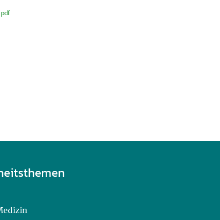
.pdf
heitsthemen
Medizin