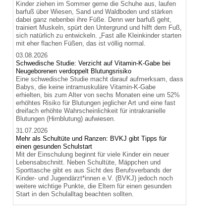
Kinder ziehen im Sommer gerne die Schuhe aus, laufen
barfuß über Wiesen, Sand und Waldboden und stärken
dabei ganz nebenbei ihre Füße. Denn wer barfuß geht,
trainiert Muskeln, spürt den Untergrund und hilft dem Fuß,
sich natürlich zu entwickeln. „Fast alle Kleinkinder starten
mit eher flachen Füßen, das ist völlig normal.
03.08.2026
Schwedische Studie: Verzicht auf Vitamin-K-Gabe bei
Neugeborenen verdoppelt Blutungsrisiko
Eine schwedische Studie macht darauf aufmerksam, dass
Babys, die keine intramuskuläre Vitamin-K-Gabe
erhielten, bis zum Alter von sechs Monaten eine um 52%
erhöhtes Risiko für Blutungen jeglicher Art und eine fast
dreifach erhöhte Wahrscheinlichkeit für intrakranielle
Blutungen (Hirnblutung) aufwiesen.
31.07.2026
Mehr als Schultüte und Ranzen: BVKJ gibt Tipps für
einen gesunden Schulstart
Mit der Einschulung beginnt für viele Kinder ein neuer
Lebensabschnitt. Neben Schultüte, Mäppchen und
Sporttasche gibt es aus Sicht des Berufsverbands der
Kinder- und Jugendärzt*innen e.V. (BVKJ) jedoch noch
weitere wichtige Punkte, die Eltern für einen gesunden
Start in den Schulalltag beachten sollten.