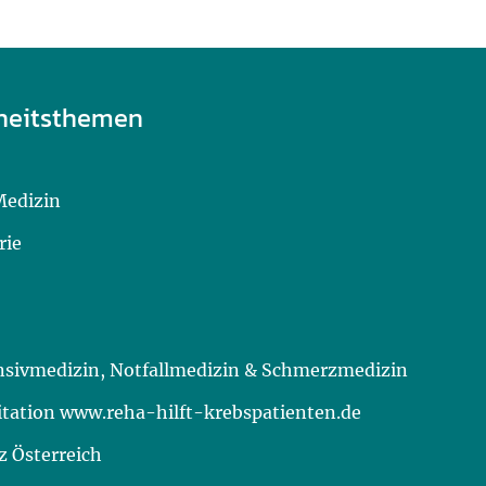
heitsthemen
Medizin
rie
ensivmedizin, Notfallmedizin & Schmerzmedizin
itation www.reha-hilft-krebspatienten.de
 Österreich