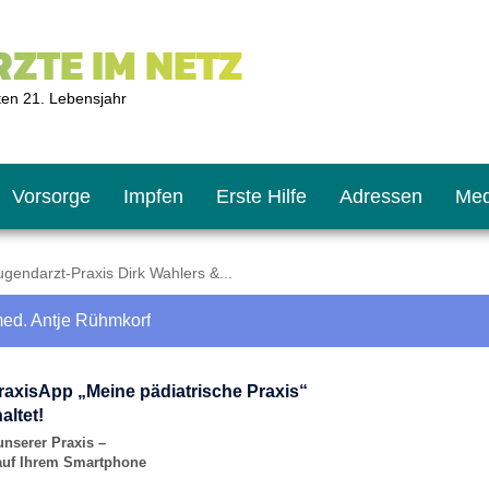
ZTE IM NETZ
ten 21. Lebensjahr
Vorsorge
Impfen
Erste Hilfe
Adressen
Med
gendarzt-Praxis Dirk Wahlers &...
med. Antje Rühmkorf
U9
ie oft?
hner
raxisApp „Meine pädiatrische Praxis“
s U11
chten?
altet!
unserer Praxis –
 auf Ihrem Smartphone
2
r