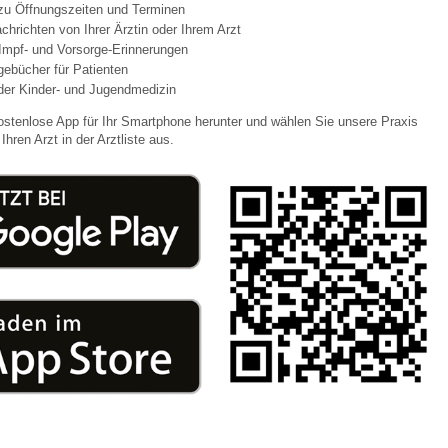
 zu Öffnungszeiten und Terminen
chrichten von Ihrer Ärztin oder Ihrem Arzt
Impf- und Vorsorge-Erinnerungen
 Bildschirmmediengebrauch
agebücher für Patienten
der Kinder- und Jugendmedizin
ostenlose App für Ihr Smartphone herunter und wählen Sie unsere Praxis
Ihren Arzt in der Arztliste aus.
rsorgen
erinnerung
der
ormationsflyer
d gestalten