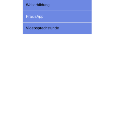
U0-Vorsorge
Weiterbildung
PraxisApp
Videosprechstunde