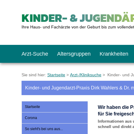
KINDER- & JUGENDÄR
Ihre Haus- und Fachärzte von der Geburt bis zum vollende
Arzt-Suche
Altersgruppen
Krankheiten
Das erste Jahr
Baby: U1 bis U6
Impfkalender
Notrufnummern
Notdienste
BMI-Rechner
Sie sind hier:
Startseite
>
Arzt-/Kliniksuche
> Kinder- und Ju
Kinder- und Jugendarzt-Praxis Dirk Wahlers & Dr. 
Kleinkinder
Kleinkind: U7 bis 
Impfen: Wann und w
Giftnotruf
Sozialpädiatrie
Körpergrößen-Rec
Startseite
Wir haben die P
Schulkinder
Schulkind: U10 bi
Was muss man bea
Hausapotheke
Gesundheitsämter
Blutdruckrechner
für Sie freigesch
Corona
Informationen aus 
schnell und direkt
So sieht's bei uns aus...
Jugendliche
Teenager: J1 bis J
Impfreaktionen
Sofortmaßnahmen
Link-Tipps
Wachstum-Rechne