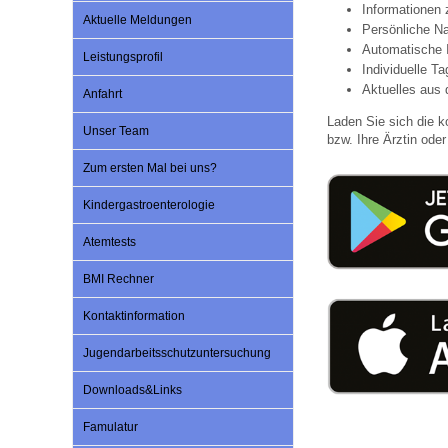
Informationen
Aktuelle Meldungen
Persönliche Na
Automatische 
Leistungsprofil
Impfsicherheit
Notdienste
Empfehlungen zum
Individuelle T
Aktuelles aus 
Anfahrt
Laden Sie sich die k
Häufige Fragen
Hörlexikon
Unser Team
bzw. Ihre Ärztin oder 
Zum ersten Mal bei uns?
Recht auf Impfung
Material zu den Vo
Kindergastroenterologie
Atemtests
Vorsorge- und Impf
Entwicklungskalen
BMI Rechner
Kontaktinformation
Broschüren und Inf
Jugendarbeitsschutzuntersuchung
Familienzeit gesun
Downloads&Links
Famulatur