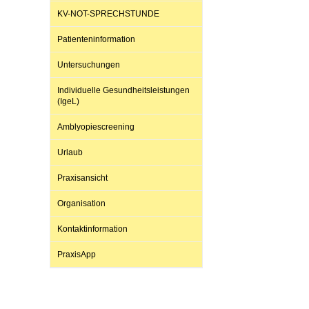
KV-NOT-SPRECHSTUNDE
Patienteninformation
Impfsicherheit
Notdienste
Empfehlungen zum
Untersuchungen
Häufige Fragen
Hörlexikon
Individuelle Gesundheitsleistungen
(IgeL)
Amblyopiescreening
Recht auf Impfung
Material zu den Vo
Urlaub
Vorsorge- und Impf
Entwicklungskalen
Praxisansicht
Organisation
Broschüren und Inf
Kontaktinformation
PraxisApp
Familienzeit gesun