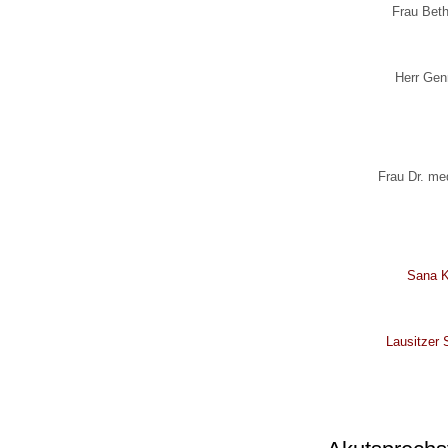
U0-Vorsorge
Frau Beth
Herr Genn
Frau Dr. me
Sana K
Lausitzer 