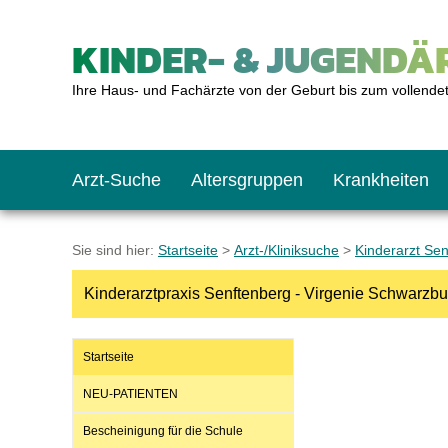
KINDER- & JUGENDÄR
Ihre Haus- und Fachärzte von der Geburt bis zum vollende
Arzt-Suche
Altersgruppen
Krankheiten
Das erste Jahr
Baby: U1 bis U6
Impfkalender
Notrufnummern
Notdienste
BMI-Rechner
Sie sind hier:
Startseite
>
Arzt-/Kliniksuche
>
Kinderarzt Se
Kinderarztpraxis Senftenberg - Virgenie Schwarzbu
Kleinkinder
Kleinkind: U7 bis 
Impfen: Wann und w
Giftnotruf
Sozialpädiatrie
Körpergrößen-Rec
Startseite
Schulkinder
Schulkind: U10 bi
Was muss man bea
Hausapotheke
Gesundheitsämter
Blutdruckrechner
NEU-PATIENTEN
Bescheinigung für die Schule
Jugendliche
Teenager: J1 bis J
Impfreaktionen
Sofortmaßnahmen
Link-Tipps
Wachstum-Rechne