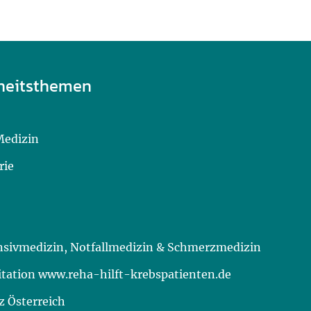
heitsthemen
Medizin
rie
ensivmedizin, Notfallmedizin & Schmerzmedizin
itation www.reha-hilft-krebspatienten.de
 Österreich