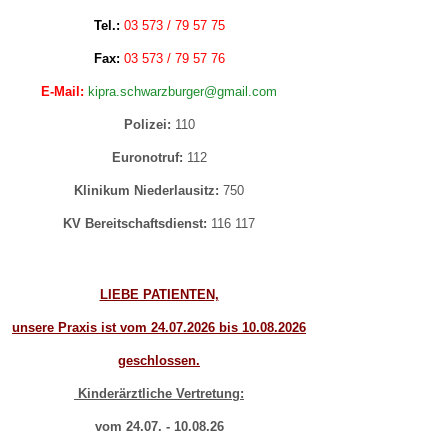
Tel.:
03 573 / 79 57 75
 Bildschirmmediengebrauch
Fax:
03 573 / 79 57 76
E-Mail:
kipra.schwarzburger@gmail.com
Polizei:
110
Euronotruf:
112
rsorgen
Klinikum Niederlausitz:
750
KV Bereitschaftsdienst:
116 117
erinnerung
der
LIEBE PATIENTEN,
ormationsflyer
unsere Praxis ist vom 24.07.2026 bis 10.08.2026
geschlossen.
d gestalten
Kinderärztliche Vertretung:
vom 24.07. - 10.08.26