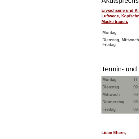
Akutsprechs
Erwachsene und Kin
Luftwege, Kopfsch
Maske tragen.
Montag
Dienstag, Mittwoc
Freitag
Termin- und
Montag
11:
Dienstag
09:
Mittwoch
09
Donnerstag
08
Freitag
09
Liebe Eltern,