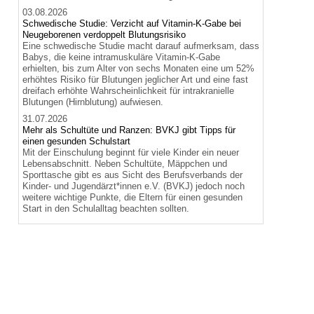
03.08.2026
Schwedische Studie: Verzicht auf Vitamin-K-Gabe bei
Neugeborenen verdoppelt Blutungsrisiko
Eine schwedische Studie macht darauf aufmerksam, dass
Babys, die keine intramuskuläre Vitamin-K-Gabe
erhielten, bis zum Alter von sechs Monaten eine um 52%
erhöhtes Risiko für Blutungen jeglicher Art und eine fast
dreifach erhöhte Wahrscheinlichkeit für intrakranielle
Blutungen (Hirnblutung) aufwiesen.
31.07.2026
Mehr als Schultüte und Ranzen: BVKJ gibt Tipps für
einen gesunden Schulstart
Mit der Einschulung beginnt für viele Kinder ein neuer
Lebensabschnitt. Neben Schultüte, Mäppchen und
Sporttasche gibt es aus Sicht des Berufsverbands der
Kinder- und Jugendärzt*innen e.V. (BVKJ) jedoch noch
weitere wichtige Punkte, die Eltern für einen gesunden
Start in den Schulalltag beachten sollten.