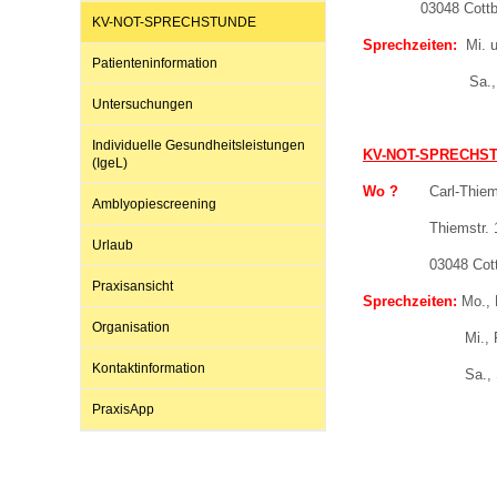
03048 Cottbus (n
KV-NOT-SPRECHSTUNDE
Sprechzeiten:
Mi. un
Patienteninformation
Impfsicherheit
Notdienste
Empfehlungen zum
Sa., So., an Fei
Untersuchungen
Häufige Fragen
Hörlexikon
Individuelle Gesundheitsleistungen
KV-NOT-SPRECHS
(IgeL)
Wo ?
Carl-T
Amblyopiescreening
Recht auf Impfung
Material zu den Vo
Thi
Urlaub
03048 Cott
Vorsorge- und Impf
Entwicklungskalen
Praxisansicht
Sprechzeiten:
Mo., D
Organisation
Mi., Fr.: von
Broschüren und Inf
Kontaktinformation
Sa., So., an Fei
PraxisApp
Familienzeit gesun