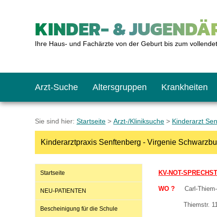
KINDER- & JUGENDÄR
Ihre Haus- und Fachärzte von der Geburt bis zum vollende
Arzt-Suche
Altersgruppen
Krankheiten
Das erste Jahr
Baby: U1 bis U6
Impfkalender
Notrufnummern
Notdienste
BMI-Rechner
Sie sind hier:
Startseite
>
Arzt-/Kliniksuche
>
Kinderarzt Se
Kinderarztpraxis Senftenberg - Virgenie Schwarzbu
Kleinkinder
Kleinkind: U7 bis 
Impfen: Wann und w
Giftnotruf
Sozialpädiatrie
Körpergrößen-Rec
KV-NOT-SPRECHS
Startseite
Schulkinder
Schulkind: U10 bi
Was muss man bea
Hausapotheke
Gesundheitsämter
Blutdruckrechner
WO ?
Carl-Th
NEU-PATIENTEN
Thi
Bescheinigung für die Schule
Jugendliche
Teenager: J1 bis J
Impfreaktionen
Sofortmaßnahmen
Link-Tipps
Wachstum-Rechne