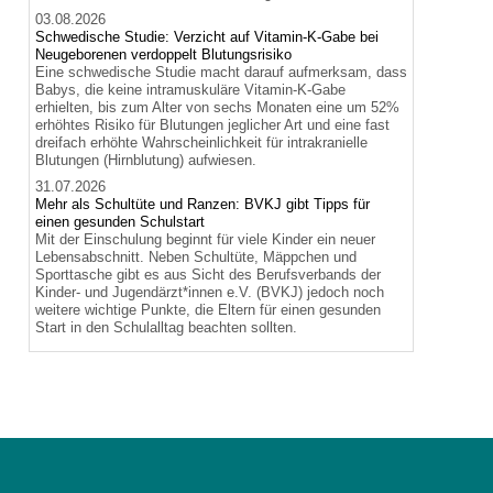
03.08.2026
Schwedische Studie: Verzicht auf Vitamin-K-Gabe bei
Neugeborenen verdoppelt Blutungsrisiko
Eine schwedische Studie macht darauf aufmerksam, dass
Babys, die keine intramuskuläre Vitamin-K-Gabe
erhielten, bis zum Alter von sechs Monaten eine um 52%
erhöhtes Risiko für Blutungen jeglicher Art und eine fast
dreifach erhöhte Wahrscheinlichkeit für intrakranielle
Blutungen (Hirnblutung) aufwiesen.
31.07.2026
Mehr als Schultüte und Ranzen: BVKJ gibt Tipps für
einen gesunden Schulstart
Mit der Einschulung beginnt für viele Kinder ein neuer
Lebensabschnitt. Neben Schultüte, Mäppchen und
Sporttasche gibt es aus Sicht des Berufsverbands der
Kinder- und Jugendärzt*innen e.V. (BVKJ) jedoch noch
weitere wichtige Punkte, die Eltern für einen gesunden
Start in den Schulalltag beachten sollten.