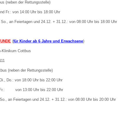
eben der Rettungsstelle)
d Fr.: von 14:00 Uhr bis 18:00 Uhr
 Bildschirmmediengebrauch
ertagen und 24.12. + 31.12.: von 08:00 Uhr bis 18:00 Uhr
TUNDE
(
für Kinder ab 6 Jahre und Erwachsene
)
hiem-Klinikum Cottbus
rsorgen
emstr. 111
bus (neben der Rettungsstelle)
erinnerung
der
i., Do.: von 18:00 Uhr bis 22:00 Uhr
 13:00 Uhr bis 22:00 Uhr
ormationsflyer
ertagen und 24.12. + 31.12.: von 08:00 Uhr bis 20:00 Uhr
d gestalten