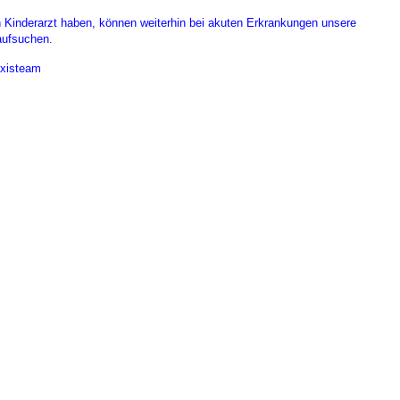
n Kinderarzt haben, können weiterhin bei akuten Erkrankungen unsere
aufsuchen.
 Bildschirmmediengebrauch
axisteam
rsorgen
erinnerung
der
ormationsflyer
d gestalten