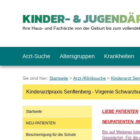
KINDER- & JUGENDÄR
Ihre Haus- und Fachärzte von der Geburt bis zum vollende
Arzt-Suche
Altersgruppen
Krankheiten
Das erste Jahr
Baby: U1 bis U6
Impfkalender
Notrufnummern
Notdienste
BMI-Rechner
Sie sind hier:
Startseite
>
Arzt-/Kliniksuche
>
Kinderarzt Se
Kinderarztpraxis Senftenberg - Virgenie Schwarzbu
Kleinkinder
Kleinkind: U7 bis 
Impfen: Wann und w
Giftnotruf
Sozialpädiatrie
Körpergrößen-Rec
LIEBE PATIENTEN
Startseite
Schulkinder
Schulkind: U10 bi
Was muss man bea
Hausapotheke
Gesundheitsämter
Blutdruckrechner
NEUPATIENTEN- R
NEU-PATIENTEN
Bis auf Weiteres kö
Bescheinigung für die Schule
Jugendliche
Teenager: J1 bis J
Impfreaktionen
Sofortmaßnahmen
Link-Tipps
Wachstum-Rechne
Gespräche). Für die