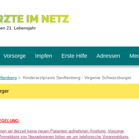
ZTE IM NETZ
ten 21. Lebensjahr
Vorsorge
Impfen
Erste Hilfe
Adressen
Med
nftenberg
> Kinderarztpraxis Senftenberg - Virgenie Schwarzburger
rger
U9
ie oft?
hner
s U11
chten?
EGELUNG:
nnen wir derzeit keine neuen Patienten aufnehmen
(Impfung, Vorsorge,
2
r
 Anmeldung von Neugeborenen bitten wir um telefonische Voranmeldung.