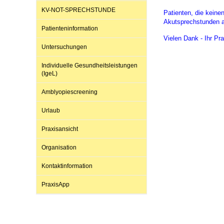
KV-NOT-SPRECHSTUNDE
Patienten, die keine
Akutsprechstunden 
Patienteninformation
Impfsicherheit
Notdienste
Empfehlungen zum
Vielen Dank - Ihr Pr
Untersuchungen
Häufige Fragen
Hörlexikon
Individuelle Gesundheitsleistungen
(IgeL)
Amblyopiescreening
Recht auf Impfung
Material zu den Vo
Urlaub
Vorsorge- und Impf
Entwicklungskalen
Praxisansicht
Organisation
Broschüren und Inf
Kontaktinformation
PraxisApp
Familienzeit gesun