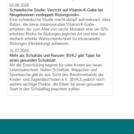
03.08.2026
Schwedische Studie: Verzicht auf Vitamin-K-Gabe bei
Neugeborenen verdoppelt Blutungsrisiko
Eine schwedische Studie macht darauf aufmerksam, dass
Babys, die keine intramuskuläre Vitamin-K-Gabe
erhielten, bis zum Alter von sechs Monaten eine um 52%
erhöhtes Risiko für Blutungen jeglicher Art und eine fast
dreifach erhöhte Wahrscheinlichkeit für intrakranielle
Blutungen (Hirnblutung) aufwiesen.
31.07.2026
Mehr als Schultüte und Ranzen: BVKJ gibt Tipps für
einen gesunden Schulstart
Mit der Einschulung beginnt für viele Kinder ein neuer
Lebensabschnitt. Neben Schultüte, Mäppchen und
Sporttasche gibt es aus Sicht des Berufsverbands der
Kinder- und Jugendärzt*innen e.V. (BVKJ) jedoch noch
weitere wichtige Punkte, die Eltern für einen gesunden
Start in den Schulalltag beachten sollten.