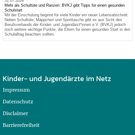
31.07.2026
Mehr als Schultüte und Ranzen: BVKJ gibt Tipps für einen gesunden
Schulstart
Mit der Einschulung beginnt für viele Kinder ein neuer Lebensabschnitt.
Neben Schultüte, Mäppchen und Sporttasche gibt es aus Sicht des
Berufsverbands der Kinder- und Jugendärzt*innen e.V. (BVKJ) jedoch
noch weitere wichtige Punkte, die Eltern für einen gesunden Start in den
Schulalltag beachten sollten.
Kinder- und Jugendärzte im Netz
Impressum
Datenschutz
Disclaimer
Barrierefreiheit