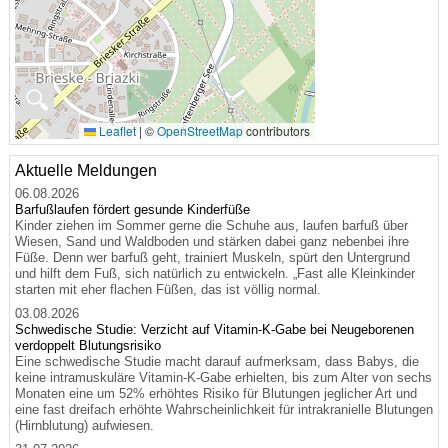
🔍
Leaflet
|
©
OpenStreetMap
contributors
Aktuelle Meldungen
06.08.2026
Barfußlaufen fördert gesunde Kinderfüße
Kinder ziehen im Sommer gerne die Schuhe aus, laufen barfuß über
Wiesen, Sand und Waldboden und stärken dabei ganz nebenbei ihre
Füße. Denn wer barfuß geht, trainiert Muskeln, spürt den Untergrund
und hilft dem Fuß, sich natürlich zu entwickeln. „Fast alle Kleinkinder
starten mit eher flachen Füßen, das ist völlig normal.
03.08.2026
Schwedische Studie: Verzicht auf Vitamin-K-Gabe bei Neugeborenen
verdoppelt Blutungsrisiko
Eine schwedische Studie macht darauf aufmerksam, dass Babys, die
keine intramuskuläre Vitamin-K-Gabe erhielten, bis zum Alter von sechs
Monaten eine um 52% erhöhtes Risiko für Blutungen jeglicher Art und
eine fast dreifach erhöhte Wahrscheinlichkeit für intrakranielle Blutungen
(Hirnblutung) aufwiesen.