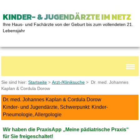
KINDER- & JUGENDÄRZTE IM NETZ
Ihre Haus- und Fachärzte von der Geburt bis zum vollendeten 21.
Lebensjahr
Sie sind hier:
Startseite
>
Arzt-/Kliniksuche
> Dr. med. Johannes
Kaplan & Cordula Dorow
Dr. med. Johannes Kaplan & Cordula Dorow
Kinder- und Jugendärzte, Schwerpunkt: Kinder-
Pneumologie, Allergologie
Wir haben die PraxisApp „Meine pädiatrische Praxis“
für Sie freigeschaltet!