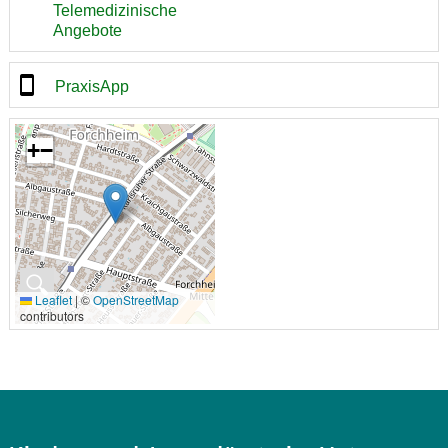
Telemedizinische
Angebote
PraxisApp
+
−
🔍
Leaflet
|
©
OpenStreetMap
contributors