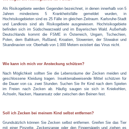
Als Risikogebiete werden Gegenden bezeichnet, in denen innerhalb von 5
Jahren mindestens 5 Krankheitsfälle gemeldet wurden, in
Hochrisikogebieten sind es 25 Fälle im gleichen Zeitraum. Karlsruhe-Stadt
und Landkreis sind als Risikogebiete ausgewiesen. Hochrisikogebiete
befinden sich im Südschwarzwald und im Bayerischen Wald. Außerhalb
Deutschlands kommt die FSME in Österreich, Ungarn, Tschechien,
Polen, dem Baltikum, Rußland, Kroatien, Slowenien, der Slowakei und
Skandinavien vor. Oberhalb von 1.000 Metern existiert das Virus nicht.
Wie kann ich mich vor Ansteckung schützen?
Nach Möglichkeit sollten Sie die Lebensräume der Zecken meiden und
geschlossene Kleidung tragen. Insektenabweisende Mittel schützen für
die Dauer von ca. zwei Stunden. Suchen Sie Ihr Kind nach dem Spielen
im Freien nach Zecken ab. Häufig saugen sie sich in Kniekehlen,
Achseln, Nacken, Haaransatz oder zwischen den Beinen fest.
Soll ich Zecken bei meinem Kind selbst entfernen?
Grundsätzlich können Sie Zecken selbst entfernen. Greifen Sie das Tier
mit einer Pinzette, Zeckenzange oder den Fingernägeln und ziehen es