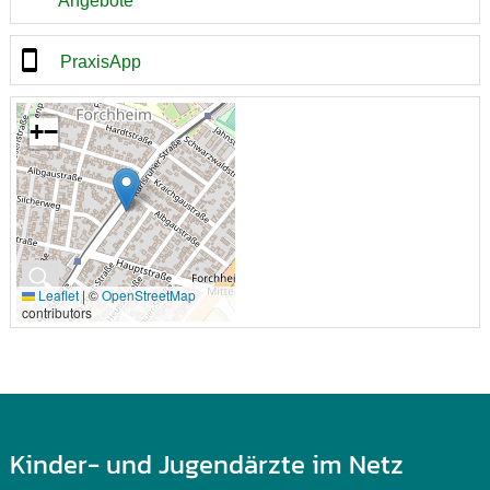
Angebote
PraxisApp
+
−
🔍
Leaflet
|
©
OpenStreetMap
contributors
Kinder- und Jugendärzte im Netz