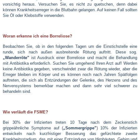
vorsichtig heraus. Versuchen Sie, es nicht zu quetschen, denn dabei
können Krankheitserreger in die Blutbahn gelangen. Auf keinen Fall sollten
Sie Öl oder Klebstoffe verwenden.
Woran erkenne ich eine Borreliose?
Beobachten Sie, ob in den folgenden Tagen um die Einstichstelle eine
runde, sich nach außen ausbreitende Rötung auftritt. Diese sog.
„Wanderröte”
ist Ausdruck einer Borreliose und macht die Behandlung
mit Antibiotika erforderlich. Suchen Sie umgehend Ihren Arzt auf! Werden
keine Antibiotika gegeben, verschwindet zwar die Rötung wieder, aber die
Erreger bleiben im Körper und es können noch nach Jahren Spätfolgen
auftreten, die sich als Entzündungen der Gelenke, des Herzens und des
Nervensystems bemerkbar machen und dann sehr viel schwerer zu
behandeln sind.
Wie verläuft die FSME?
Bei 30% der Infizierten treten 10 Tage nach dem Zeckenstich
grippeähnliche Symptome auf
(
„Sommergrippe”
)
10% der Infizierten
entwickeln nach kurzfristiger Besserung das gefürchtete zweite
Krankheitsstadium, das mit einer Entzündung von Hirnhäuten, Gehirn und