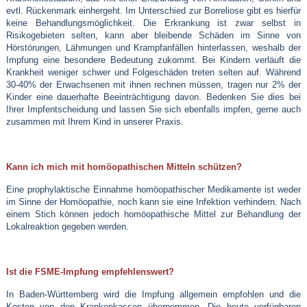
evtl. Rückenmark einhergeht. Im Unterschied zur Borreliose gibt es hierfür
keine Behandlungsmöglichkeit. Die Erkrankung ist zwar selbst in
Risikogebieten selten, kann aber bleibende Schäden im Sinne von
Hörstörungen, Lähmungen und Krampfanfällen hinterlassen, weshalb der
Impfung eine besondere Bedeutung zukommt. Bei Kindern verläuft die
Krankheit weniger schwer und Folgeschäden treten selten auf. Während
30-40% der Erwachsenen mit ihnen rechnen müssen, tragen nur 2% der
Kinder eine dauerhafte Beeinträchtigung davon. Bedenken Sie dies bei
Ihrer Impfentscheidung und lassen Sie sich ebenfalls impfen, gerne auch
zusammen mit Ihrem Kind in unserer Praxis.
Kann ich mich mit homöopathischen Mitteln schützen?
Eine prophylaktische Einnahme homöopathischer Medikamente ist weder
im Sinne der Homöopathie, noch kann sie eine Infektion verhindern. Nach
einem Stich können jedoch homöopathische Mittel zur Behandlung der
Lokalreaktion gegeben werden.
Ist die FSME-Impfung empfehlenswert?
In Baden-Württemberg wird die Impfung allgemein empfohlen und die
Kosten von den Krankenkassen übernommen. Die heute verfügbaren