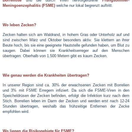
Borreliose
und die durch Viren hervorgerufene
Frühgsommer-
Meningoenzephalitis (FSME)
welche nur lokal begrenzt auftritt.
Wo leben Zecken?
Zecken halten sich am Waldrand, in hohem Gras oder Unterholz auf und
sind zwischen März und Oktober besonders aktiv. Sie klettern an ihrer
Beute hoch, bis sie eine geeignete Hautstelle gefunden haben, um Blut zu
saugen. Dabei können sie Krankheitserreger auf den Menschen
übertragen. Oberhalb von 1.500 Metern gibt es kaum Zecken.
Wie genau werden die Krankheiten übertragen?
In unserer Region sind ca. 30% der erwachsenen Zecken mit Borrelien
und 3% mit FSME Erregern infiziert. Da sich die FSME-Viren in den
Speicheldrüsen der Zecken befinden, erfolgt die Infektion kurz nach dem
Stich. Borrelien leben im Darm der Zecken und werden erst nach 12-24
Stunden übertragen, weshalb das frühzeitige Entfernen der Zecke
empfohlen wird.
Wo liegen die Risikogebiete für FSME?