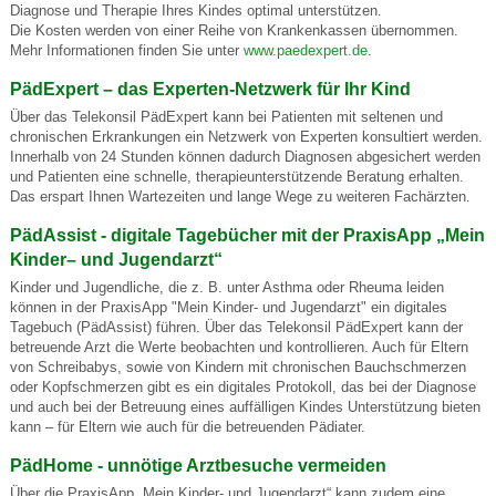
Diagnose und Therapie Ihres Kindes optimal unterstützen.
Die Kosten werden von einer Reihe von Krankenkassen übernommen.
Mehr Informationen finden Sie unter
www.paedexpert.de
.
PädExpert – das Experten-Netzwerk für Ihr Kind
Über das Telekonsil PädExpert kann bei Patienten mit seltenen und
chronischen Erkrankungen ein Netzwerk von Experten konsultiert werden.
Innerhalb von 24 Stunden können dadurch Diagnosen abgesichert werden
und Patienten eine schnelle, therapieunterstützende Beratung erhalten.
Das erspart Ihnen Wartezeiten und lange Wege zu weiteren Fachärzten.
PädAssist - digitale Tagebücher mit der PraxisApp „Mein
Kinder– und Jugendarzt“
Kinder und Jugendliche, die z. B. unter Asthma oder Rheuma leiden
können in der PraxisApp "Mein Kinder- und Jugendarzt" ein digitales
Tagebuch (PädAssist) führen. Über das Telekonsil PädExpert kann der
betreuende Arzt die Werte beobachten und kontrollieren. Auch für Eltern
von Schreibabys, sowie von Kindern mit chronischen Bauchschmerzen
oder Kopfschmerzen gibt es ein digitales Protokoll, das bei der Diagnose
und auch bei der Betreuung eines auffälligen Kindes Unterstützung bieten
kann – für Eltern wie auch für die betreuenden Pädiater.
PädHome - unnötige Arztbesuche vermeiden
Über die PraxisApp „Mein Kinder- und Jugendarzt“ kann zudem eine