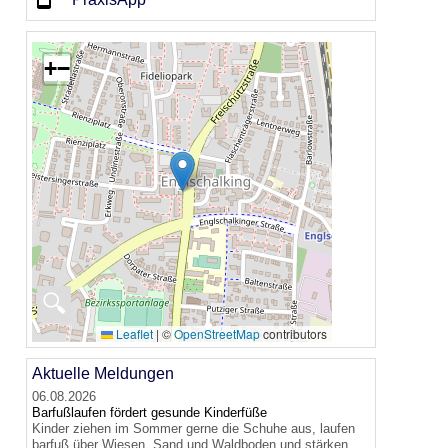
+
−
🔍
Leaflet
|
©
OpenStreetMap
contributors
Aktuelle Meldungen
06.08.2026
Barfußlaufen fördert gesunde Kinderfüße
Kinder ziehen im Sommer gerne die Schuhe aus, laufen
barfuß über Wiesen, Sand und Waldboden und stärken