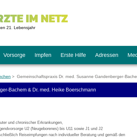
ZTE IM NETZ
ten 21. Lebensjahr
Vorsorge
Impfen
Erste Hilfe
Adressen
Med
nchen
> Gemeinschaftspraxis Dr. med. Susanne Gandenberger-Bache
rger-Bachem & Dr. med. Heike Boerschmann
U9
ie oft?
hner
s U11
chten?
uter und chronischer Erkrankungen,
ugendvorsorge U2 (Neugeborenes) bis U11 sowie J1 und J2
2
r
chließlich Reiseimpfungen nach individueller Beratung und gemäß den