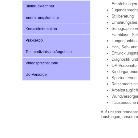
Empfehlungen 
Blutdruckrechner
Jugendsprechs
Stillberatung
Erinnerungstermine
Impfsicherheit
Notdienste
Empfehlungen zum
Ernährungsber
Sonographie vo
Kontaktinformation
Harnblase, Sch
Häufige Fragen
Hörlexikon
PraxisApp
Lungenfunktio
Hör-, Seh- un
Telemedizinische Angebote
Entwicklungst
Recht auf Impfung
Material zu den Vo
Diagnostik un
Videosprechstunde
OP-Vorbereitu
Kindergartenu
U0-Vorsorge
Sportuntersuc
Vorsorge- und Impf
Entwicklungskalen
Reisemedizini
Arbeitstauglic
Wundversorgu
Broschüren und Inf
Hausbesuche n
Auf unserer homepag
Leistungen, unserem
Familienzeit gesun