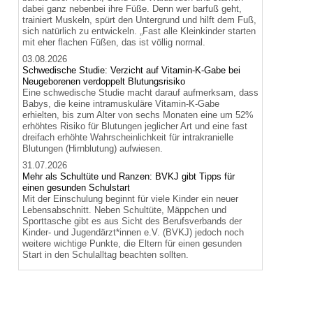
dabei ganz nebenbei ihre Füße. Denn wer barfuß geht,
trainiert Muskeln, spürt den Untergrund und hilft dem Fuß,
sich natürlich zu entwickeln. „Fast alle Kleinkinder starten
mit eher flachen Füßen, das ist völlig normal.
03.08.2026
Schwedische Studie: Verzicht auf Vitamin-K-Gabe bei
Neugeborenen verdoppelt Blutungsrisiko
Eine schwedische Studie macht darauf aufmerksam, dass
Babys, die keine intramuskuläre Vitamin-K-Gabe
erhielten, bis zum Alter von sechs Monaten eine um 52%
erhöhtes Risiko für Blutungen jeglicher Art und eine fast
dreifach erhöhte Wahrscheinlichkeit für intrakranielle
Blutungen (Hirnblutung) aufwiesen.
31.07.2026
Mehr als Schultüte und Ranzen: BVKJ gibt Tipps für
einen gesunden Schulstart
Mit der Einschulung beginnt für viele Kinder ein neuer
Lebensabschnitt. Neben Schultüte, Mäppchen und
Sporttasche gibt es aus Sicht des Berufsverbands der
Kinder- und Jugendärzt*innen e.V. (BVKJ) jedoch noch
weitere wichtige Punkte, die Eltern für einen gesunden
Start in den Schulalltag beachten sollten.