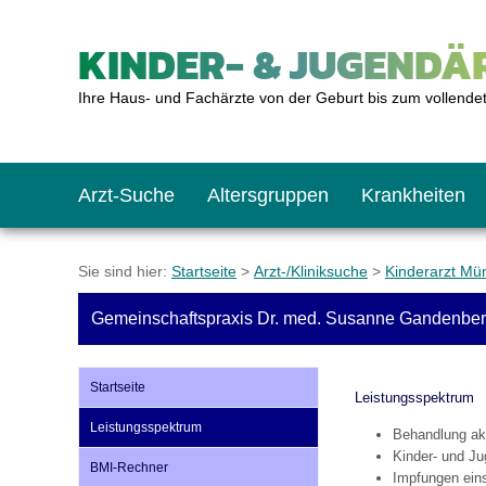
KINDER- & JUGENDÄR
Ihre Haus- und Fachärzte von der Geburt bis zum vollende
Arzt-Suche
Altersgruppen
Krankheiten
Das erste Jahr
Baby: U1 bis U6
Impfkalender
Notrufnummern
Notdienste
BMI-Rechner
Sie sind hier:
Startseite
>
Arzt-/Kliniksuche
>
Kinderarzt Mü
Gemeinschaftspraxis Dr. med. Susanne Gandenbe
Kleinkinder
Kleinkind: U7 bis 
Impfen: Wann und w
Giftnotruf
Sozialpädiatrie
Körpergrößen-Rec
Startseite
Leistungsspektrum
Schulkinder
Schulkind: U10 bi
Was muss man bea
Hausapotheke
Gesundheitsämter
Blutdruckrechner
Leistungsspektrum
Behandlung ak
Kinder- und J
BMI-Rechner
Jugendliche
Teenager: J1 bis J
Impfreaktionen
Sofortmaßnahmen
Link-Tipps
Wachstum-Rechne
Impfungen eins