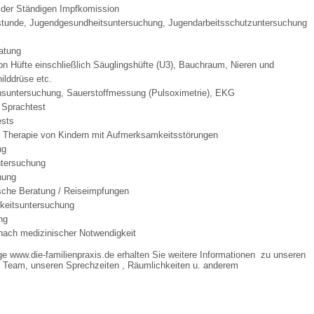
der Ständigen Impfkomission
tunde, Jugendgesundheitsuntersuchung, Jugendarbeitsschutzuntersuchung
 Bildschirmmediengebrauch
atung
n Hüfte einschließlich Säuglingshüfte (U3), Bauchraum, Nieren und
ilddrüse etc.
nsuntersuchung, Sauerstoffmessung (Pulsoximetrie), EKG
d Sprachtest
ests
rsorgen
d Therapie von Kindern mit Aufmerksamkeitsstörungen
ng
ntersuchung
hung
erinnerung
der
sche Beratung / Reiseimpfungen
hkeitsuntersuchung
ng
ormationsflyer
ach medizinischer Notwendigkeit
e www.die-familienpraxis.de erhalten Sie weitere Informationen zu unseren
 Team, unseren Sprechzeiten , Räumlichkeiten u. anderem
d gestalten