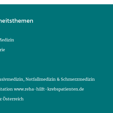
heitsthemen
Medizin
rie
ensivmedizin, Notfallmedizin & Schmerzmedizin
itation www.reha-hilft-krebspatienten.de
 Österreich