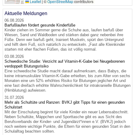
Leaflet
|
©
OpenStreetMap
contributors
Aktuelle Meldungen
06.08.2026
Barfußlaufen fördert gesunde Kinderfüße
Kinder ziehen im Sommer gerne die Schuhe aus, laufen barfuß über
Wiesen, Sand und Waldboden und stärken dabei ganz nebenbei ihre
Füße. Denn wer barfuß geht, trainiert Muskeln, spürt den Untergrund
und hilft dem Fuß, sich natürlich zu entwickeln. „Fast alle Kleinkinder
starten mit eher flachen Füßen, das ist völlig normal.
03.08.2026
Schwedische Studie: Verzicht auf Vitamin-K-Gabe bei Neugeborenen
verdoppelt Blutungsrisiko
Eine schwedische Studie macht darauf aufmerksam, dass Babys, die
keine intramuskuläre Vitamin-K-Gabe erhielten, bis zum Alter von sechs
Monaten eine um 52% erhöhtes Risiko für Blutungen jeglicher Art und
eine fast dreifach erhöhte Wahrscheinlichkeit für intrakranielle Blutungen
(Hirnblutung) aufwiesen.
31.07.2026
Mehr als Schultüte und Ranzen: BVKJ gibt Tipps für einen gesunden
Schulstart
Mit der Einschulung beginnt für viele Kinder ein neuer Lebensabschnitt.
Neben Schultüte, Mäppchen und Sporttasche gibt es aus Sicht des
Berufsverbands der Kinder- und Jugendärzt*innen e.V. (BVKJ) jedoch
noch weitere wichtige Punkte, die Eltern für einen gesunden Start in den
Schulalltag beachten sollten.