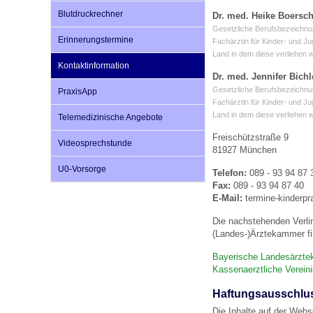
Blutdruckrechner
Dr. med. Heike Boers
Gesetzliche Berufsbezeichnu
Erinnerungstermine
Impfsicherheit
Notdienste
Empfehlungen zum
Fachärztin für Kinder- und J
Land in dem diese verliehen 
Kontaktinformation
Dr. med. Jennifer Bichl
Häufige Fragen
Hörlexikon
Gesetzliche Berufsbezeichnu
PraxisApp
Fachärztin für Kinder- und J
Land in dem diese verliehen 
Telemedizinische Angebote
Recht auf Impfung
Material zu den Vo
Freischützstraße 9
Videosprechstunde
81927 München
U0-Vorsorge
Telefon:
089 - 93 94 87 
Vorsorge- und Impf
Entwicklungskalen
Fax:
089 - 93 94 87 40
E-Mail:
termine-kinderpr
Die nachstehenden Verli
Broschüren und Inf
(Landes-)Ärztekammer fi
Bayerische Landesärzt
Kassenaerztliche Verein
Familienzeit gesun
Haftungsausschlu
Die Inhalte auf der Webs