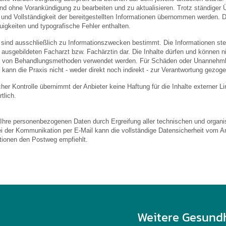
und ohne Vorankündigung zu bearbeiten und zu aktualisieren. Trotz ständiger
eit und Vollständigkeit der bereitgestellten Informationen übernommen werden
igkeiten und typografische Fehler enthalten.
 sind ausschließlich zu Informationszwecken bestimmt. Die Informationen stel
usgebildeten Facharzt bzw. Fachärztin dar. Die Inhalte dürfen und können nic
von Behandlungsmethoden verwendet werden. Für Schäden oder Unannehmlic
 kann die Praxis nicht - weder direkt noch indirekt - zur Verantwortung gezog
licher Kontrolle übernimmt der Anbieter keine Haftung für die Inhalte externer L
tlich.
 Ihre personenbezogenen Daten durch Ergreifung aller technischen und organis
ei der Kommunikation per E-Mail kann die vollständige Datensicherheit vom An
ationen den Postweg empfiehlt.
Weitere Gesund