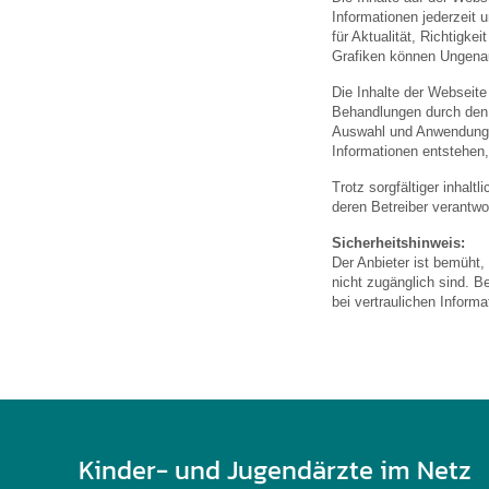
U0-Vorsorge
Informationen jederzeit 
für Aktualität, Richtigk
Grafiken können Ungenau
Die Inhalte der Webseite
Behandlungen durch den a
Auswahl und Anwendung 
Informationen entstehen,
Trotz sorgfältiger inhalt
deren Betreiber verantwor
Sicherheitshinweis:
Der Anbieter ist bemüht,
nicht zugänglich sind. B
bei vertraulichen Inform
Kinder- und Jugendärzte im Netz