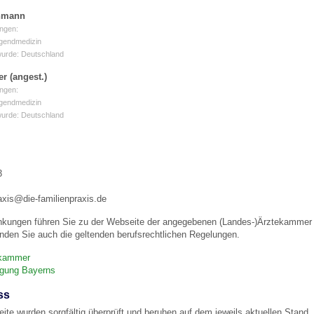
chmann
ngen:
 Bildschirmmediengebrauch
ugendmedizin
wurde: Deutschland
er (angest.)
ngen:
ugendmedizin
wurde: Deutschland
rsorgen
3
erinnerung
der
axis@die-familienpraxis.de
nkungen führen Sie zu der Webseite der angegebenen (Landes-)Ärztekammer u
ormationsflyer
nden Sie auch die geltenden berufsrechtlichen Regelungen.
ekammer
igung Bayerns
d gestalten
ss
eite wurden sorgfältig überprüft und beruhen auf dem jeweils aktuellen Stand. 