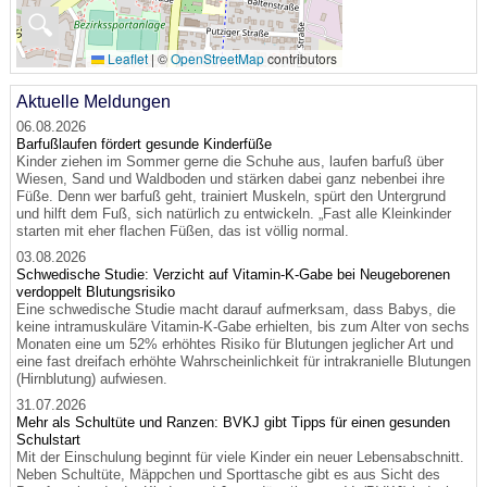
🔍
Leaflet
|
©
OpenStreetMap
contributors
Aktuelle Meldungen
06.08.2026
Barfußlaufen fördert gesunde Kinderfüße
Kinder ziehen im Sommer gerne die Schuhe aus, laufen barfuß über
Wiesen, Sand und Waldboden und stärken dabei ganz nebenbei ihre
Füße. Denn wer barfuß geht, trainiert Muskeln, spürt den Untergrund
und hilft dem Fuß, sich natürlich zu entwickeln. „Fast alle Kleinkinder
starten mit eher flachen Füßen, das ist völlig normal.
03.08.2026
Schwedische Studie: Verzicht auf Vitamin-K-Gabe bei Neugeborenen
verdoppelt Blutungsrisiko
Eine schwedische Studie macht darauf aufmerksam, dass Babys, die
keine intramuskuläre Vitamin-K-Gabe erhielten, bis zum Alter von sechs
Monaten eine um 52% erhöhtes Risiko für Blutungen jeglicher Art und
eine fast dreifach erhöhte Wahrscheinlichkeit für intrakranielle Blutungen
(Hirnblutung) aufwiesen.
31.07.2026
Mehr als Schultüte und Ranzen: BVKJ gibt Tipps für einen gesunden
Schulstart
Mit der Einschulung beginnt für viele Kinder ein neuer Lebensabschnitt.
Neben Schultüte, Mäppchen und Sporttasche gibt es aus Sicht des