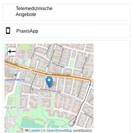
Telemedizinische
Angebote
PraxisApp
+
−
🔍
Leaflet
|
©
OpenStreetMap
contributors