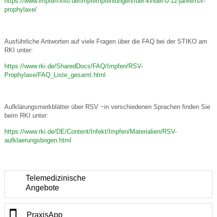
https://www.impfen-info.de/impfempfehlungen/fuer-kinder-0-12-jahre/rsv-
prophylaxe/
Ausführliche Antworten auf viele Fragen über die FAQ bei der STIKO am
RKI unter:
https://www.rki.de/SharedDocs/FAQ/Impfen/RSV-
Prophylaxe/FAQ_Liste_gesamt.html
Aufklärungsmerkblätter über RSV ~in verschiedenen Sprachen finden Sie
beim RKI unter:
https://www.rki.de/DE/Content/Infekt/Impfen/Materialien/RSV-
aufklaerungsbogen.html
Telemedizinische
Angebote
PraxisApp