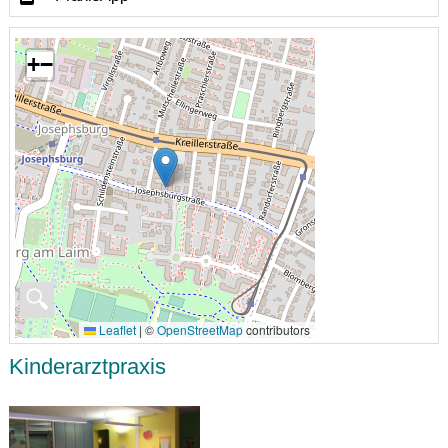
+
−
🔍
Leaflet
|
©
OpenStreetMap
contributors
Kinderarztpraxis