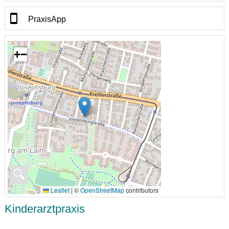
PraxisApp
+
−
🔍
Leaflet
|
©
OpenStreetMap
contributors
Kinderarztpraxis