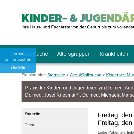
KINDER- & JUGENDÄR
Ihre Haus- und Fachärzte von der Geburt bis zum vollende
Arzt-Suche
Altersgruppen
Krankheiten
Termin
online buchen
Das erste Jahr
Baby: U1 bis U6
Impfkalender
Notrufnummern
Notdienste
BMI-Rechner
Sie sind hier:
Startseite
>
Arzt-/Kliniksuche
>
Kinderarzt Mü
Praxis für Kinder- und Jugendmedizin Dr. med. An
Kleinkinder
Kleinkind: U7 bis 
Impfen: Wann und w
Giftnotruf
Sozialpädiatrie
Körpergrößen-Rec
Dr. med. Josef Kriesmair* , Dr. med. Michaela Marsc
Schulkinder
Schulkind: U10 bi
Was muss man bea
Hausapotheke
Gesundheitsämter
Blutdruckrechner
Freitag, den
Startseite
Freitag, de
Team
Jugendliche
Teenager: J1 bis J
Impfreaktionen
Sofortmaßnahmen
Link-Tipps
Wachstum-Rechne
Liebe Patienten, lieb