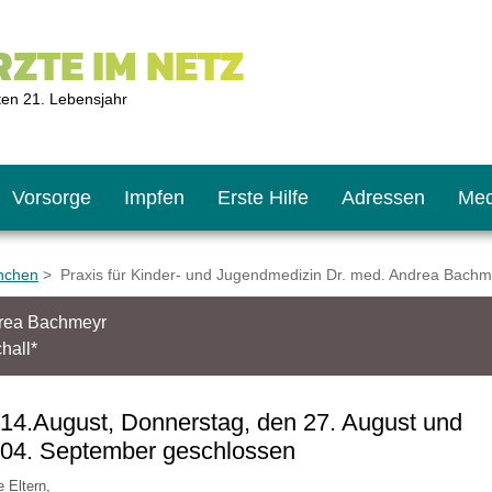
ZTE IM NETZ
ten 21. Lebensjahr
Vorsorge
Impfen
Erste Hilfe
Adressen
Med
nchen
> Praxis für Kinder- und Jugendmedizin Dr. med. Andrea Bachm
drea Bachmeyr
U9
ie oft?
hner
hall*
s U11
chten?
 14.August, Donnerstag, den 27. August und
n 04. September geschlossen
2
r
e Eltern,