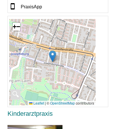
PraxisApp
+
−
🔍
Leaflet
|
©
OpenStreetMap
contributors
Kinderarztpraxis