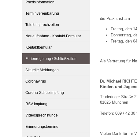
Praxisinformation
Terminvereinbarung
Impfsicherheit
Notdienste
Empfehlungen zum
die Praxis ist am
Telefonsprechzeiten
Freitag, den 1
Donnerstag, d
Neuaufnahme - Kontakt-Formular
Häufige Fragen
Hörlexikon
Freitag, den 0
Kontaktformular
Recht auf Impfung
Material zu den Vo
Ferienregelung / Schließzeiten
Als Vertretung für
No
Aktuelle Meldungen
Vorsorge- und Impf
Entwicklungskalen
Dr. Michael RICHT
Coronavirus
Kinder- und Jugend
Corona-Schutzimpfung
Truderinger Straße 2
Broschüren und Inf
81825 München
RSV-Impfung
Telefon: 089 / 42 30 
Videosprechstunde
Familienzeit gesun
Erinnerungstermine
Vielen Dank für Ihr V