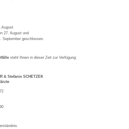
 Bildschirmmediengebrauch
4.August
en 27. August und
4. September geschlossen.
rsorgen
tfälle
steht Ihnen in dieser Zeit zur Verfügung:
erinnerung
der
ER & Stefanie SCHETZEK
ärzte
72
ormationsflyer
90‎
d gestalten
erständnis.