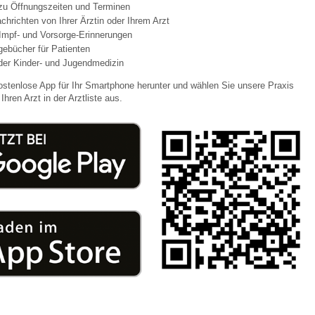
 zu Öffnungszeiten und Terminen
chrichten von Ihrer Ärztin oder Ihrem Arzt
Impf- und Vorsorge-Erinnerungen
 Bildschirmmediengebrauch
agebücher für Patienten
der Kinder- und Jugendmedizin
ostenlose App für Ihr Smartphone herunter und wählen Sie unsere Praxis
Ihren Arzt in der Arztliste aus.
rsorgen
erinnerung
der
ormationsflyer
d gestalten