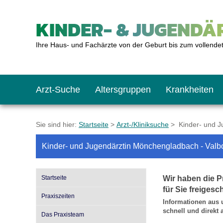
KINDER- & JUGENDÄR
Ihre Haus- und Fachärzte von der Geburt bis zum vollende
Arzt-Suche
Altersgruppen
Krankheiten
Das erste Jahr
Baby: U1 bis U6
Impfkalender
Notrufnummern
Notdienste
BMI-Rechner
Sie sind hier:
Startseite
>
Arzt-/Kliniksuche
> Kinder- und Ju
Kinder- und Jugendärztin Mönchengladbach - Valb
Kleinkinder
Kleinkind: U7 bis 
Impfen: Wann und w
Giftnotruf
Sozialpädiatrie
Körpergrößen-Rec
Startseite
Wir haben die P
Schulkinder
Schulkind: U10 bi
Was muss man bea
Hausapotheke
Gesundheitsämter
Blutdruckrechner
für Sie freigesch
Praxiszeiten
Informationen aus 
schnell und direkt
Das Praxisteam
Jugendliche
Teenager: J1 bis J
Impfreaktionen
Sofortmaßnahmen
Link-Tipps
Wachstum-Rechne