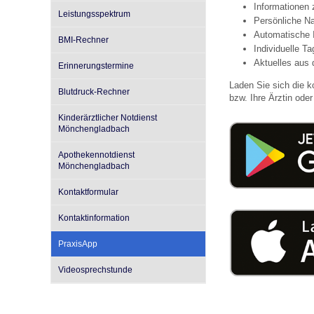
Informationen
Leistungsspektrum
Persönliche Na
Automatische 
BMI-Rechner
Impfsicherheit
Notdienste
Empfehlungen zum
Individuelle T
Aktuelles aus 
Erinnerungstermine
Laden Sie sich die k
Häufige Fragen
Hörlexikon
Blutdruck-Rechner
bzw. Ihre Ärztin oder 
Kinderärztlicher Notdienst
Mönchengladbach
Recht auf Impfung
Material zu den Vo
Apothekennotdienst
Mönchengladbach
Vorsorge- und Impf
Entwicklungskalen
Kontaktformular
Kontaktinformation
Broschüren und Inf
PraxisApp
Videosprechstunde
Familienzeit gesun