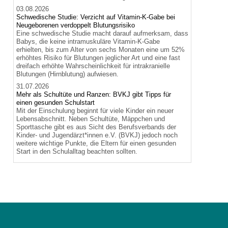
03.08.2026
Schwedische Studie: Verzicht auf Vitamin-K-Gabe bei
Neugeborenen verdoppelt Blutungsrisiko
Eine schwedische Studie macht darauf aufmerksam, dass
Babys, die keine intramuskuläre Vitamin-K-Gabe
erhielten, bis zum Alter von sechs Monaten eine um 52%
erhöhtes Risiko für Blutungen jeglicher Art und eine fast
dreifach erhöhte Wahrscheinlichkeit für intrakranielle
Blutungen (Hirnblutung) aufwiesen.
31.07.2026
Mehr als Schultüte und Ranzen: BVKJ gibt Tipps für
einen gesunden Schulstart
Mit der Einschulung beginnt für viele Kinder ein neuer
Lebensabschnitt. Neben Schultüte, Mäppchen und
Sporttasche gibt es aus Sicht des Berufsverbands der
Kinder- und Jugendärzt*innen e.V. (BVKJ) jedoch noch
weitere wichtige Punkte, die Eltern für einen gesunden
Start in den Schulalltag beachten sollten.