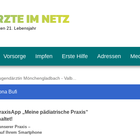
ZTE IM NETZ
ten 21. Lebensjahr
Vorsorge
Impfen
Erste Hilfe
Adressen
Med
gendärztin Mönchengladbach - Valb...
ona Bufi
U9
ie oft?
hner
raxisApp „Meine pädiatrische Praxis“
s U11
chten?
altet!
unserer Praxis –
 auf Ihrem Smartphone
2
r