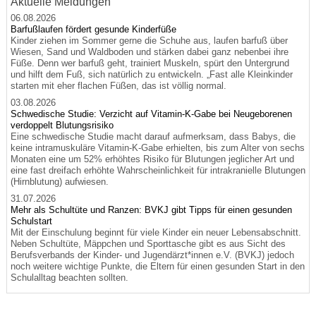
Aktuelle Meldungen
06.08.2026
Barfußlaufen fördert gesunde Kinderfüße
Kinder ziehen im Sommer gerne die Schuhe aus, laufen barfuß über
Wiesen, Sand und Waldboden und stärken dabei ganz nebenbei ihre
Füße. Denn wer barfuß geht, trainiert Muskeln, spürt den Untergrund
und hilft dem Fuß, sich natürlich zu entwickeln. „Fast alle Kleinkinder
starten mit eher flachen Füßen, das ist völlig normal.
03.08.2026
Schwedische Studie: Verzicht auf Vitamin-K-Gabe bei Neugeborenen
verdoppelt Blutungsrisiko
Eine schwedische Studie macht darauf aufmerksam, dass Babys, die
keine intramuskuläre Vitamin-K-Gabe erhielten, bis zum Alter von sechs
Monaten eine um 52% erhöhtes Risiko für Blutungen jeglicher Art und
eine fast dreifach erhöhte Wahrscheinlichkeit für intrakranielle Blutungen
(Hirnblutung) aufwiesen.
31.07.2026
Mehr als Schultüte und Ranzen: BVKJ gibt Tipps für einen gesunden
Schulstart
Mit der Einschulung beginnt für viele Kinder ein neuer Lebensabschnitt.
Neben Schultüte, Mäppchen und Sporttasche gibt es aus Sicht des
Berufsverbands der Kinder- und Jugendärzt*innen e.V. (BVKJ) jedoch
noch weitere wichtige Punkte, die Eltern für einen gesunden Start in den
Schulalltag beachten sollten.