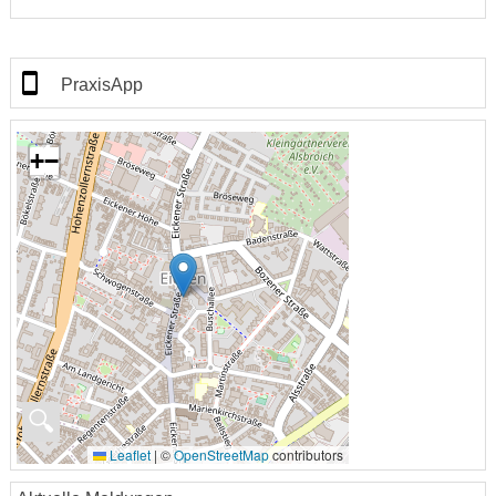
PraxisApp
+
−
🔍
Leaflet
|
©
OpenStreetMap
contributors