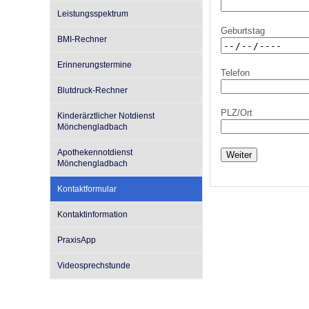
Leistungsspektrum
Geburtstag
BMI-Rechner
Impfsicherheit
Notdienste
Empfehlungen zum
Erinnerungstermine
Telefon
Häufige Fragen
Hörlexikon
Blutdruck-Rechner
PLZ/Ort
Kinderärztlicher Notdienst
Mönchengladbach
Recht auf Impfung
Material zu den Vo
Apothekennotdienst
Weiter
Mönchengladbach
Vorsorge- und Impf
Entwicklungskalen
Kontaktformular
Kontaktinformation
Broschüren und Inf
PraxisApp
Videosprechstunde
Familienzeit gesun