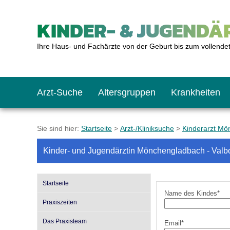
KINDER- & JUGENDÄR
Ihre Haus- und Fachärzte von der Geburt bis zum vollende
Arzt-Suche
Altersgruppen
Krankheiten
Das erste Jahr
Baby: U1 bis U6
Impfkalender
Notrufnummern
Notdienste
BMI-Rechner
Sie sind hier:
Startseite
>
Arzt-/Kliniksuche
>
Kinderarzt Mö
Kinder- und Jugendärztin Mönchengladbach - Valb
Kleinkinder
Kleinkind: U7 bis 
Impfen: Wann und w
Giftnotruf
Sozialpädiatrie
Körpergrößen-Rec
Startseite
Schulkinder
Schulkind: U10 bi
Was muss man bea
Hausapotheke
Gesundheitsämter
Blutdruckrechner
Name des Kindes*
Praxiszeiten
Das Praxisteam
Email*
Jugendliche
Teenager: J1 bis J
Impfreaktionen
Sofortmaßnahmen
Link-Tipps
Wachstum-Rechne