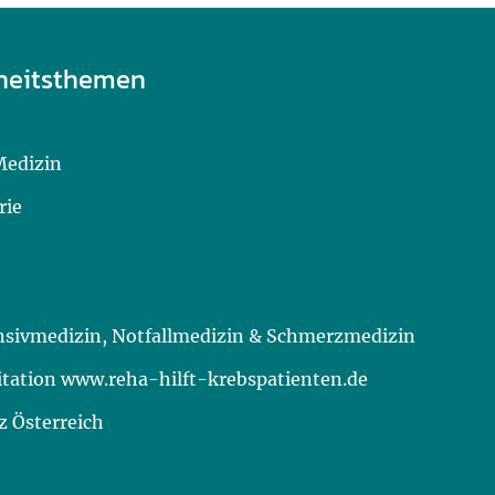
heitsthemen
Medizin
rie
ensivmedizin, Notfallmedizin & Schmerzmedizin
itation www.reha-hilft-krebspatienten.de
 Österreich