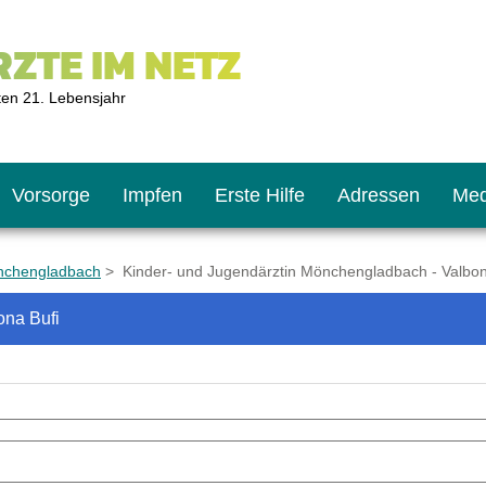
ZTE IM NETZ
ten 21. Lebensjahr
Vorsorge
Impfen
Erste Hilfe
Adressen
Med
nchengladbach
> Kinder- und Jugendärztin Mönchengladbach - Valbon
ona Bufi
U9
ie oft?
hner
s U11
chten?
2
r