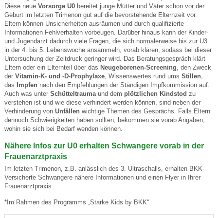
Diese neue
Vorsorge U0
bereitet junge Mütter und Väter schon vor der
Geburt im letzten Trimenon gut auf die bevorstehende Elternzeit vor.
Eltern können Unsicherheiten ausräumen und durch qualifizierte
Informationen Fehlverhalten vorbeugen. Darüber hinaus kann der Kinder-
und Jugendarzt dadurch viele Fragen, die sich normalerweise bis zur U3
in der 4. bis 5. Lebenswoche ansammeln, vorab klären, sodass bei dieser
Untersuchung der Zeitdruck geringer wird. Das Beratungsgespräch klärt
Eltern oder ein Elternteil über das
Neugeborenen-Screening
, den Zweck
der
Vitamin-K- und -D-Prophylaxe
, Wissenswertes rund ums
Stillen
,
das
Impfen
nach den Empfehlungen der Ständigen Impfkommission auf.
Auch was unter
Schütteltrauma
und dem
plötzlichen Kindstod
zu
verstehen ist und wie diese verhindert werden können, sind neben der
Verhinderung von
Unfällen
wichtige Themen des Gesprächs. Falls Eltern
dennoch Schwierigkeiten haben sollten, bekommen sie vorab Angaben,
wohin sie sich bei Bedarf wenden können.
Nähere Infos zur U0 erhalten Schwangere vorab in der
Frauenarztpraxis
Im letzten Trimenon, z.B. anlässlich des 3. Ultraschalls, erhalten BKK-
Versicherte Schwangere nähere Informationen und einen Flyer in Ihrer
Frauenarztpraxis.
*Im Rahmen des Programms „Starke Kids by BKK“