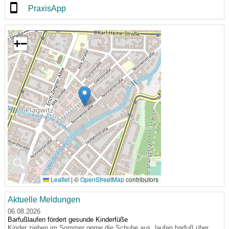
PraxisApp
+
−
🔍
Leaflet
|
©
OpenStreetMap
contributors
Aktuelle Meldungen
06.08.2026
Barfußlaufen fördert gesunde Kinderfüße
Kinder ziehen im Sommer gerne die Schuhe aus, laufen barfuß über