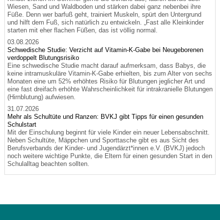
Wiesen, Sand und Waldboden und stärken dabei ganz nebenbei ihre
Füße. Denn wer barfuß geht, trainiert Muskeln, spürt den Untergrund
und hilft dem Fuß, sich natürlich zu entwickeln. „Fast alle Kleinkinder
starten mit eher flachen Füßen, das ist völlig normal.
03.08.2026
Schwedische Studie: Verzicht auf Vitamin-K-Gabe bei Neugeborenen
verdoppelt Blutungsrisiko
Eine schwedische Studie macht darauf aufmerksam, dass Babys, die
keine intramuskuläre Vitamin-K-Gabe erhielten, bis zum Alter von sechs
Monaten eine um 52% erhöhtes Risiko für Blutungen jeglicher Art und
eine fast dreifach erhöhte Wahrscheinlichkeit für intrakranielle Blutungen
(Hirnblutung) aufwiesen.
31.07.2026
Mehr als Schultüte und Ranzen: BVKJ gibt Tipps für einen gesunden
Schulstart
Mit der Einschulung beginnt für viele Kinder ein neuer Lebensabschnitt.
Neben Schultüte, Mäppchen und Sporttasche gibt es aus Sicht des
Berufsverbands der Kinder- und Jugendärzt*innen e.V. (BVKJ) jedoch
noch weitere wichtige Punkte, die Eltern für einen gesunden Start in den
Schulalltag beachten sollten.