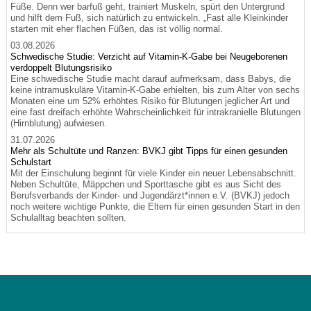
Füße. Denn wer barfuß geht, trainiert Muskeln, spürt den Untergrund
und hilft dem Fuß, sich natürlich zu entwickeln. „Fast alle Kleinkinder
starten mit eher flachen Füßen, das ist völlig normal.
03.08.2026
Schwedische Studie: Verzicht auf Vitamin-K-Gabe bei Neugeborenen
verdoppelt Blutungsrisiko
Eine schwedische Studie macht darauf aufmerksam, dass Babys, die
keine intramuskuläre Vitamin-K-Gabe erhielten, bis zum Alter von sechs
Monaten eine um 52% erhöhtes Risiko für Blutungen jeglicher Art und
eine fast dreifach erhöhte Wahrscheinlichkeit für intrakranielle Blutungen
(Hirnblutung) aufwiesen.
31.07.2026
Mehr als Schultüte und Ranzen: BVKJ gibt Tipps für einen gesunden
Schulstart
Mit der Einschulung beginnt für viele Kinder ein neuer Lebensabschnitt.
Neben Schultüte, Mäppchen und Sporttasche gibt es aus Sicht des
Berufsverbands der Kinder- und Jugendärzt*innen e.V. (BVKJ) jedoch
noch weitere wichtige Punkte, die Eltern für einen gesunden Start in den
Schulalltag beachten sollten.