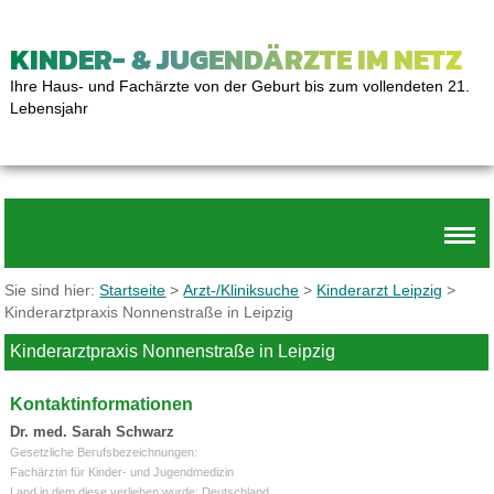
KINDER- & JUGENDÄRZTE IM NETZ
Ihre Haus- und Fachärzte von der Geburt bis zum vollendeten 21.
Lebensjahr
Sie sind hier:
Startseite
>
Arzt-/Kliniksuche
>
Kinderarzt Leipzig
>
Kinderarztpraxis Nonnenstraße in Leipzig
Kinderarztpraxis Nonnenstraße in Leipzig
Kontaktinformationen
Dr. med. Sarah Schwarz
Gesetzliche Berufsbezeichnungen:
Fachärztin für Kinder- und Jugendmedizin
Land in dem diese verliehen wurde: Deutschland