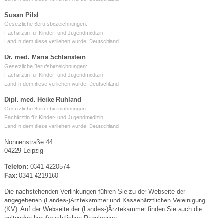
Susan Pilsl
Gesetzliche Berufsbezeichnungen:
Fachärztin für Kinder- und Jugendmedizin
Land in dem diese verliehen wurde: Deutschland
Dr. med. Maria Schlanstein
Gesetzliche Berufsbezeichnungen:
Fachärztin für Kinder- und Jugendmedizin
Land in dem diese verliehen wurde: Deutschland
Dipl. med. Heike Ruhland
Gesetzliche Berufsbezeichnungen:
Fachärztin für Kinder- und Jugendmedizin
Land in dem diese verliehen wurde: Deutschland
Nonnenstraße 44
04229 Leipzig
Telefon:
0341-4220574
Fax:
0341-4219160
Die nachstehenden Verlinkungen führen Sie zu der Webseite der
angegebenen (Landes-)Ärztekammer und Kassenärztlichen Vereinigung
(KV). Auf der Webseite der (Landes-)Ärztekammer finden Sie auch die
geltenden berufsrechtlichen Regelungen.