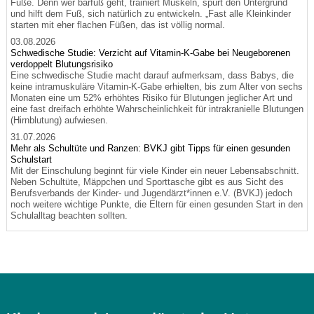
Füße. Denn wer barfuß geht, trainiert Muskeln, spürt den Untergrund
und hilft dem Fuß, sich natürlich zu entwickeln. „Fast alle Kleinkinder
starten mit eher flachen Füßen, das ist völlig normal.
03.08.2026
Schwedische Studie: Verzicht auf Vitamin-K-Gabe bei Neugeborenen
verdoppelt Blutungsrisiko
Eine schwedische Studie macht darauf aufmerksam, dass Babys, die
keine intramuskuläre Vitamin-K-Gabe erhielten, bis zum Alter von sechs
Monaten eine um 52% erhöhtes Risiko für Blutungen jeglicher Art und
eine fast dreifach erhöhte Wahrscheinlichkeit für intrakranielle Blutungen
(Hirnblutung) aufwiesen.
31.07.2026
Mehr als Schultüte und Ranzen: BVKJ gibt Tipps für einen gesunden
Schulstart
Mit der Einschulung beginnt für viele Kinder ein neuer Lebensabschnitt.
Neben Schultüte, Mäppchen und Sporttasche gibt es aus Sicht des
Berufsverbands der Kinder- und Jugendärzt*innen e.V. (BVKJ) jedoch
noch weitere wichtige Punkte, die Eltern für einen gesunden Start in den
Schulalltag beachten sollten.