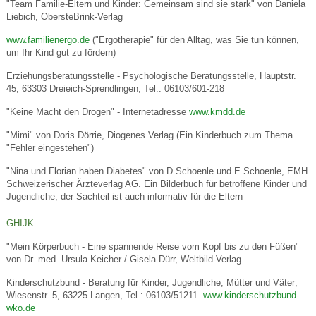
"Team Familie-Eltern und Kinder: Gemeinsam sind sie stark" von Daniela
Liebich, ObersteBrink-Verlag
www.familienergo.de
("Ergotherapie" für den Alltag, was Sie tun können,
um Ihr Kind gut zu fördern)
Erziehungsberatungsstelle - Psychologische Beratungsstelle, Hauptstr.
45, 63303 Dreieich-Sprendlingen, Tel.: 06103/601-218
"Keine Macht den Drogen" - Internetadresse
www.kmdd.de
"Mimi" von Doris Dörrie, Diogenes Verlag (Ein Kinderbuch zum Thema
"Fehler eingestehen")
"Nina und Florian haben Diabetes" von D.Schoenle und E.Schoenle, EMH
Schweizerischer Ärzteverlag AG. Ein Bilderbuch für betroffene Kinder und
Jugendliche, der Sachteil ist auch informativ für die Eltern
GHIJK
"Mein Körperbuch - Eine spannende Reise vom Kopf bis zu den Füßen"
von Dr. med. Ursula Keicher / Gisela Dürr, Weltbild-Verlag
Kinderschutzbund - Beratung für Kinder, Jugendliche, Mütter und Väter;
Wiesenstr. 5, 63225 Langen, Tel.: 06103/51211
www.kinderschutzbund-
wko.de