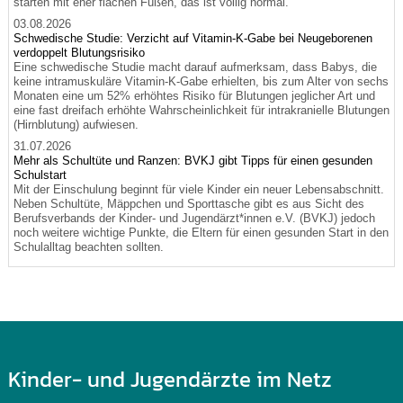
starten mit eher flachen Füßen, das ist völlig normal.
03.08.2026
Schwedische Studie: Verzicht auf Vitamin-K-Gabe bei Neugeborenen
verdoppelt Blutungsrisiko
Eine schwedische Studie macht darauf aufmerksam, dass Babys, die
keine intramuskuläre Vitamin-K-Gabe erhielten, bis zum Alter von sechs
Monaten eine um 52% erhöhtes Risiko für Blutungen jeglicher Art und
eine fast dreifach erhöhte Wahrscheinlichkeit für intrakranielle Blutungen
(Hirnblutung) aufwiesen.
31.07.2026
Mehr als Schultüte und Ranzen: BVKJ gibt Tipps für einen gesunden
Schulstart
Mit der Einschulung beginnt für viele Kinder ein neuer Lebensabschnitt.
Neben Schultüte, Mäppchen und Sporttasche gibt es aus Sicht des
Berufsverbands der Kinder- und Jugendärzt*innen e.V. (BVKJ) jedoch
noch weitere wichtige Punkte, die Eltern für einen gesunden Start in den
Schulalltag beachten sollten.
Kinder- und Jugendärzte im Netz