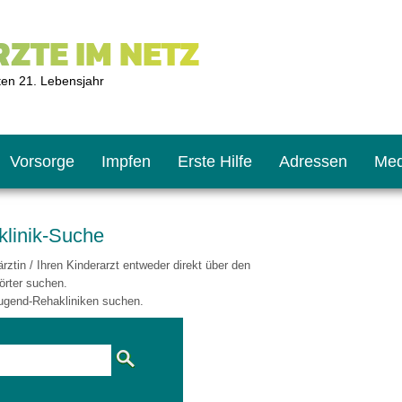
ZTE IM NETZ
ten 21. Lebensjahr
Vorsorge
Impfen
Erste Hilfe
Adressen
Med
klinik-Suche
ztin / Ihren Kinderarzt entweder direkt über den
U9
ie oft?
hner
örter suchen.
ugend-Rehakliniken suchen.
s U11
chten?
2
r