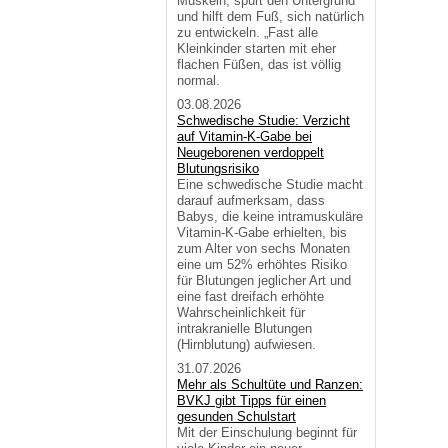
Muskeln, spürt den Untergrund
und hilft dem Fuß, sich natürlich
zu entwickeln. „Fast alle
Kleinkinder starten mit eher
flachen Füßen, das ist völlig
normal.
03.08.2026
Schwedische Studie: Verzicht
auf Vitamin-K-Gabe bei
Neugeborenen verdoppelt
Blutungsrisiko
Eine schwedische Studie macht
darauf aufmerksam, dass
Babys, die keine intramuskuläre
Vitamin-K-Gabe erhielten, bis
zum Alter von sechs Monaten
eine um 52% erhöhtes Risiko
für Blutungen jeglicher Art und
eine fast dreifach erhöhte
Wahrscheinlichkeit für
intrakranielle Blutungen
(Hirnblutung) aufwiesen.
31.07.2026
Mehr als Schultüte und Ranzen:
BVKJ gibt Tipps für einen
gesunden Schulstart
Mit der Einschulung beginnt für