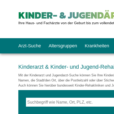
KINDER- & JUGENDÄR
Ihre Haus- und Fachärzte von der Geburt bis zum vollende
Arzt-Suche
Altersgruppen
Krankheiten
Das erste Jahr
Baby: U1 bis U6
Impfkalender
Notrufnummern
Notdienste
BMI-Rechner
Kinderarzt & Kinder- und Jugend-Reha
Mit der Kinderarzt und Jugendarzt-Suche können Sie Ihre Kinderär
Kleinkinder
Kleinkind: U7 bis 
Impfen: Wann und w
Giftnotruf
Sozialpädiatrie
Körpergrößen-Rec
Namen, die Stadt/den Ort, über die Postleitzahl oder über Stichw
Auch können Sie hierüber bundesweit Kinder-Rehakliniken und J
Schulkinder
Schulkind: U10 bi
Was muss man bea
Hausapotheke
Gesundheitsämter
Blutdruckrechner
Jugendliche
Teenager: J1 bis J
Impfreaktionen
Sofortmaßnahmen
Link-Tipps
Wachstum-Rechne