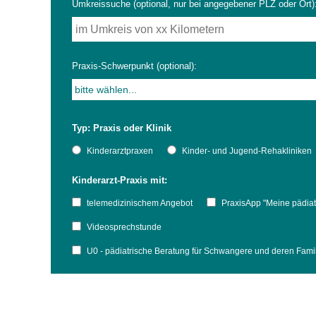
Umkreissuche (optional, nur bei angegebener PLZ oder Ort)
Impfsicherheit
Notdienste
Empfehlungen zum
Praxis-Schwerpunkt (optional):
Häufige Fragen
Hörlexikon
Typ: Praxis oder Klinik
Recht auf Impfung
Material zu den Vo
Kinderarztpraxen
Kinder- und Jugend-Rehakliniken
Kinderarzt-Praxis mit:
Vorsorge- und Impf
Entwicklungskalen
telemedizinischem Angebot
PraxisApp "Meine pädiat
Broschüren und Inf
Videosprechstunde
U0 - pädiatrische Beratung für Schwangere und deren Fam
Familienzeit gesun