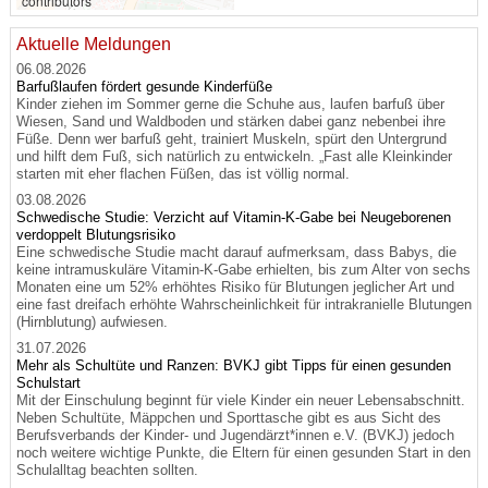
contributors
Aktuelle Meldungen
06.08.2026
Barfußlaufen fördert gesunde Kinderfüße
Kinder ziehen im Sommer gerne die Schuhe aus, laufen barfuß über
Wiesen, Sand und Waldboden und stärken dabei ganz nebenbei ihre
Füße. Denn wer barfuß geht, trainiert Muskeln, spürt den Untergrund
und hilft dem Fuß, sich natürlich zu entwickeln. „Fast alle Kleinkinder
starten mit eher flachen Füßen, das ist völlig normal.
03.08.2026
Schwedische Studie: Verzicht auf Vitamin-K-Gabe bei Neugeborenen
verdoppelt Blutungsrisiko
Eine schwedische Studie macht darauf aufmerksam, dass Babys, die
keine intramuskuläre Vitamin-K-Gabe erhielten, bis zum Alter von sechs
Monaten eine um 52% erhöhtes Risiko für Blutungen jeglicher Art und
eine fast dreifach erhöhte Wahrscheinlichkeit für intrakranielle Blutungen
(Hirnblutung) aufwiesen.
31.07.2026
Mehr als Schultüte und Ranzen: BVKJ gibt Tipps für einen gesunden
Schulstart
Mit der Einschulung beginnt für viele Kinder ein neuer Lebensabschnitt.
Neben Schultüte, Mäppchen und Sporttasche gibt es aus Sicht des
Berufsverbands der Kinder- und Jugendärzt*innen e.V. (BVKJ) jedoch
noch weitere wichtige Punkte, die Eltern für einen gesunden Start in den
Schulalltag beachten sollten.