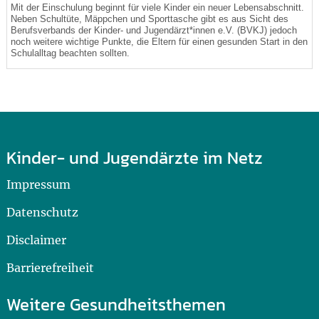
Mit der Einschulung beginnt für viele Kinder ein neuer Lebensabschnitt.
Neben Schultüte, Mäppchen und Sporttasche gibt es aus Sicht des
Berufsverbands der Kinder- und Jugendärzt*innen e.V. (BVKJ) jedoch
noch weitere wichtige Punkte, die Eltern für einen gesunden Start in den
Schulalltag beachten sollten.
Kinder- und Jugendärzte im Netz
Impressum
Datenschutz
Disclaimer
Barrierefreiheit
Weitere Gesundheitsthemen