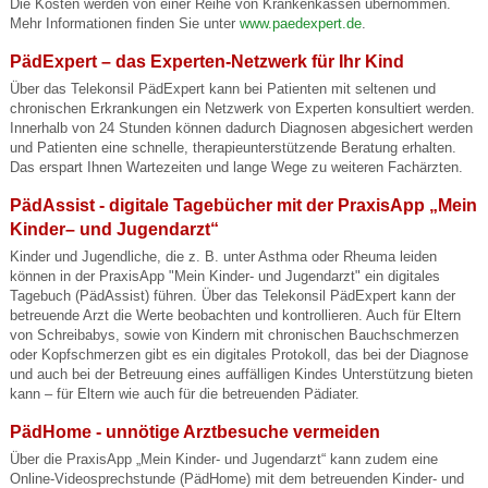
Die Kosten werden von einer Reihe von Krankenkassen übernommen.
Mehr Informationen finden Sie unter
www.paedexpert.de
.
PädExpert – das Experten-Netzwerk für Ihr Kind
Über das Telekonsil PädExpert kann bei Patienten mit seltenen und
chronischen Erkrankungen ein Netzwerk von Experten konsultiert werden.
Innerhalb von 24 Stunden können dadurch Diagnosen abgesichert werden
und Patienten eine schnelle, therapieunterstützende Beratung erhalten.
Das erspart Ihnen Wartezeiten und lange Wege zu weiteren Fachärzten.
PädAssist - digitale Tagebücher mit der PraxisApp „Mein
Kinder– und Jugendarzt“
Kinder und Jugendliche, die z. B. unter Asthma oder Rheuma leiden
können in der PraxisApp "Mein Kinder- und Jugendarzt" ein digitales
Tagebuch (PädAssist) führen. Über das Telekonsil PädExpert kann der
betreuende Arzt die Werte beobachten und kontrollieren. Auch für Eltern
von Schreibabys, sowie von Kindern mit chronischen Bauchschmerzen
oder Kopfschmerzen gibt es ein digitales Protokoll, das bei der Diagnose
und auch bei der Betreuung eines auffälligen Kindes Unterstützung bieten
kann – für Eltern wie auch für die betreuenden Pädiater.
PädHome - unnötige Arztbesuche vermeiden
Über die PraxisApp „Mein Kinder- und Jugendarzt“ kann zudem eine
Online-Videosprechstunde (PädHome) mit dem betreuenden Kinder- und