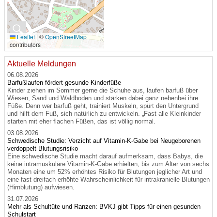
🔍
Leaflet
|
©
OpenStreetMap
contributors
Aktuelle Meldungen
06.08.2026
Barfußlaufen fördert gesunde Kinderfüße
Kinder ziehen im Sommer gerne die Schuhe aus, laufen barfuß über
Wiesen, Sand und Waldboden und stärken dabei ganz nebenbei ihre
Füße. Denn wer barfuß geht, trainiert Muskeln, spürt den Untergrund
und hilft dem Fuß, sich natürlich zu entwickeln. „Fast alle Kleinkinder
starten mit eher flachen Füßen, das ist völlig normal.
03.08.2026
Schwedische Studie: Verzicht auf Vitamin-K-Gabe bei Neugeborenen
verdoppelt Blutungsrisiko
Eine schwedische Studie macht darauf aufmerksam, dass Babys, die
keine intramuskuläre Vitamin-K-Gabe erhielten, bis zum Alter von sechs
Monaten eine um 52% erhöhtes Risiko für Blutungen jeglicher Art und
eine fast dreifach erhöhte Wahrscheinlichkeit für intrakranielle Blutungen
(Hirnblutung) aufwiesen.
31.07.2026
Mehr als Schultüte und Ranzen: BVKJ gibt Tipps für einen gesunden
Schulstart