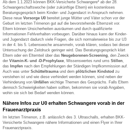
Ab dem 1.1.2023 können BKK-Versicherte Schwangere* ab der 28.
Schwangerschaftswoche (oder zukünftige Eltern) ein kostenloses
Beratungsgespräch beim Kinder- und Jugendarzt in Anspruch nehmen.
Diese neue
Vorsorge U0
bereitet junge Mütter und Väter schon vor der
Geburt im letzten Trimenon gut auf die bevorstehende Elternzeit vor.
Eltern können Unsicherheiten ausräumen und durch qualifizierte
Informationen Fehlverhalten vorbeugen. Darüber hinaus kann der Kinder-
und Jugendarzt dadurch viele Fragen, die sich normalerweise bis zur U3
in der 4. bis 5. Lebenswoche ansammeln, vorab klären, sodass bei dieser
Untersuchung der Zeitdruck geringer wird. Das Beratungsgespräch klärt
Eltern oder ein Elternteil über das
Neugeborenen-Screening
, den Zweck
der
Vitamin-K- und -D-Prophylaxe
, Wissenswertes rund ums
Stillen
,
das
Impfen
nach den Empfehlungen der Ständigen Impfkommission auf.
Auch was unter
Schütteltrauma
und dem
plötzlichen Kindstod
zu
verstehen ist und wie diese verhindert werden können, sind neben der
Verhinderung von
Unfällen
wichtige Themen des Gesprächs. Falls Eltern
dennoch Schwierigkeiten haben sollten, bekommen sie vorab Angaben,
wohin sie sich bei Bedarf wenden können.
Nähere Infos zur U0 erhalten Schwangere vorab in der
Frauenarztpraxis
Im letzten Trimenon, z.B. anlässlich des 3. Ultraschalls, erhalten BKK-
Versicherte Schwangere nähere Informationen und einen Flyer in Ihrer
Frauenarztpraxis.