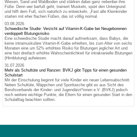
Wiesen, Sand und Waldboden und stärken dabei ganz nebenbei ihre
Füße. Denn wer barfuß geht, trainiert Muskeln, spürt den Untergrund
und hilft dem Fuß, sich natürlich zu entwickeln. „Fast alle Kleinkinder
starten mit eher flachen Füßen, das ist völlig normal.
03.08.2026
Schwedische Studie: Verzicht auf Vitamin-K-Gabe bei Neugeborenen
verdoppelt Blutungsrisiko
Eine schwedische Studie macht darauf aufmerksam, dass Babys, die
keine intramuskuläre Vitamin-K-Gabe erhielten, bis zum Alter von sechs
Monaten eine um 52% erhöhtes Risiko für Blutungen jeglicher Art und
eine fast dreifach erhöhte Wahrscheinlichkeit für intrakranielle Blutungen
(Hirnblutung) aufwiesen.
31.07.2026
Mehr als Schultüte und Ranzen: BVKJ gibt Tipps für einen gesunden
Schulstart
Mit der Einschulung beginnt für viele Kinder ein neuer Lebensabschnitt.
Neben Schultüte, Mäppchen und Sporttasche gibt es aus Sicht des
Berufsverbands der Kinder- und Jugendärzt*innen e.V. (BVKJ) jedoch
noch weitere wichtige Punkte, die Eltern für einen gesunden Start in den
Schulalltag beachten sollten.