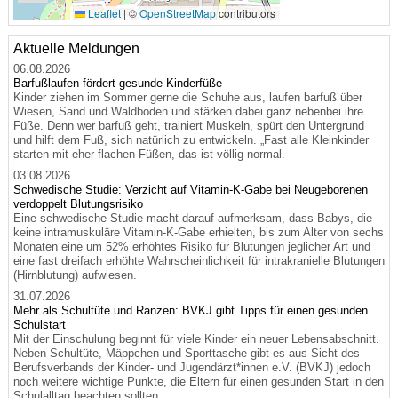
Leaflet
|
©
OpenStreetMap
contributors
Aktuelle Meldungen
06.08.2026
Barfußlaufen fördert gesunde Kinderfüße
Kinder ziehen im Sommer gerne die Schuhe aus, laufen barfuß über
Wiesen, Sand und Waldboden und stärken dabei ganz nebenbei ihre
Füße. Denn wer barfuß geht, trainiert Muskeln, spürt den Untergrund
und hilft dem Fuß, sich natürlich zu entwickeln. „Fast alle Kleinkinder
starten mit eher flachen Füßen, das ist völlig normal.
03.08.2026
Schwedische Studie: Verzicht auf Vitamin-K-Gabe bei Neugeborenen
verdoppelt Blutungsrisiko
Eine schwedische Studie macht darauf aufmerksam, dass Babys, die
keine intramuskuläre Vitamin-K-Gabe erhielten, bis zum Alter von sechs
Monaten eine um 52% erhöhtes Risiko für Blutungen jeglicher Art und
eine fast dreifach erhöhte Wahrscheinlichkeit für intrakranielle Blutungen
(Hirnblutung) aufwiesen.
31.07.2026
Mehr als Schultüte und Ranzen: BVKJ gibt Tipps für einen gesunden
Schulstart
Mit der Einschulung beginnt für viele Kinder ein neuer Lebensabschnitt.
Neben Schultüte, Mäppchen und Sporttasche gibt es aus Sicht des
Berufsverbands der Kinder- und Jugendärzt*innen e.V. (BVKJ) jedoch
noch weitere wichtige Punkte, die Eltern für einen gesunden Start in den
Schulalltag beachten sollten.