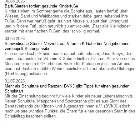
06.08.2026
Barfußlaufen fördert gesunde Kinderfüße
Kinder ziehen im Sommer gerne die Schuhe aus, laufen barfuß über
Wiesen, Sand und Waldboden und stärken dabei ganz nebenbei ihre
Füße. Denn wer barfuß geht, trainiert Muskeln, spürt den Untergrund
und hilft dem Fuß, sich natürlich zu entwickeln. „Fast alle Kleinkinder
starten mit eher flachen Füßen, das ist völlig normal.
03.08.2026
Schwedische Studie: Verzicht auf Vitamin-K-Gabe bei Neugeborenen
verdoppelt Blutungsrisiko
Eine schwedische Studie macht darauf aufmerksam, dass Babys, die
keine intramuskuläre Vitamin-K-Gabe erhielten, bis zum Alter von sechs
Monaten eine um 52% erhöhtes Risiko für Blutungen jeglicher Art und
eine fast dreifach erhöhte Wahrscheinlichkeit für intrakranielle Blutungen
(Hirnblutung) aufwiesen.
31.07.2026
Mehr als Schultüte und Ranzen: BVKJ gibt Tipps für einen gesunden
Schulstart
Mit der Einschulung beginnt für viele Kinder ein neuer Lebensabschnitt.
Neben Schultüte, Mäppchen und Sporttasche gibt es aus Sicht des
Berufsverbands der Kinder- und Jugendärzt*innen e.V. (BVKJ) jedoch
noch weitere wichtige Punkte, die Eltern für einen gesunden Start in den
Schulalltag beachten sollten.