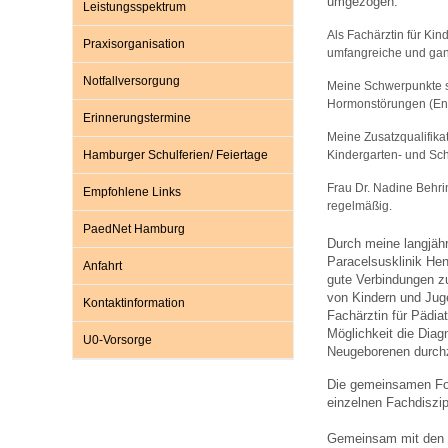
umgezogen.
Leistungsspektrum
Als Fachärztin für Ki
Praxisorganisation
umfangreiche und gan
Impfsicherheit
Notdienste
Empfehlungen zum
Notfallversorgung
Meine Schwerpunkte s
Hormonstörungen (Endo
Erinnerungstermine
Häufige Fragen
Hörlexikon
Meine Zusatzqualifikat
Hamburger Schulferien/ Feiertage
Kindergarten- und Sch
Frau Dr. Nadine Behri
Recht auf Impfung
Material zu den Vo
Empfohlene Links
regelmäßig.
PaedNet Hamburg
Durch meine langjähr
Vorsorge- und Impf
Entwicklungskalen
Paracelsusklinik Hen
Anfahrt
gute Verbindungen zu
von Kindern und Juge
Kontaktinformation
Fachärztin für Pädia
Broschüren und Inf
Möglichkeit die Diag
U0-Vorsorge
Neugeborenen durch
Die gemeinsamen For
Familienzeit gesun
einzelnen Fachdiszip
Gemeinsam mit den Mi