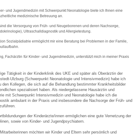
nder- und Jugendmedizin mit Schwerpunkt Neonatologie biete ich Ihnen eine
zheitliche medizinische Betreuung an.
 Bildschirmmediengebrauch
ind die Versorgung von Früh- und Neugeborenen und deren Nachsorge,
krinologie), Ultraschalldiagnostik und Allergietestung.
ion Sozialpädiatrie ermöglicht mir eine Beratung bei Problemen in der Famile,
ullaufbahn.
ng, Fachärztin
für Kinder- und Jugendmedizin, unterstützt mich in meiner Praxis
rsorgen
ige Tätigkeit in der Kinderklinik des UKE und später als Oberärztin der
erinnerung
der
stedt-Ulzburg (Schwerpunkt Neonatologie und Intensivmedizin) habe ich
 den Kollegen, die sich auf die Behandlung bestimmter Krankheitsbilder
ndlichen spezialisiert haben. Als niedergelassene Hausärztin und
trie mit Schwerpunkt Intensivmedizin und Neonatologie habe ich die
ormationsflyer
nostik ambulant in der Praxis und insbesondere die Nachsorge der Früh- und
zuführen.
tbildundungen der Kinderärzte/innen ermöglichen eine gute Vernetzung der
d gestalten
linen, sowie von Kinder- und Jugendpsychiatern.
tarbeiterinnen möchten wir Kinder und Eltern sehr persönlich und