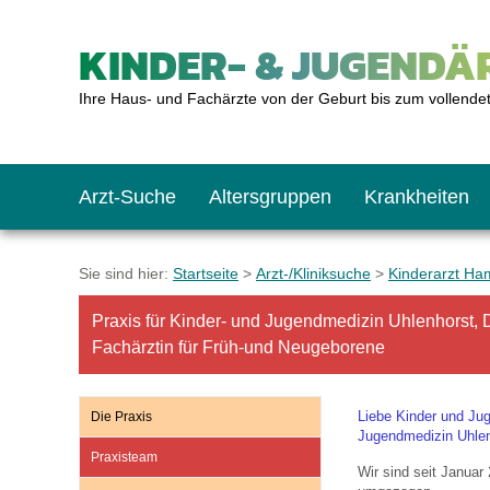
KINDER- & JUGENDÄR
Ihre Haus- und Fachärzte von der Geburt bis zum vollende
Arzt-Suche
Altersgruppen
Krankheiten
Das erste Jahr
Baby: U1 bis U6
Impfkalender
Notrufnummern
Notdienste
BMI-Rechner
Sie sind hier:
Startseite
>
Arzt-/Kliniksuche
>
Kinderarzt Ha
Praxis für Kinder- und Jugendmedizin Uhlenhorst,
Kleinkinder
Kleinkind: U7 bis 
Impfen: Wann und w
Giftnotruf
Sozialpädiatrie
Körpergrößen-Rec
Fachärztin für Früh-und Neugeborene
Schulkinder
Schulkind: U10 bi
Was muss man bea
Hausapotheke
Gesundheitsämter
Blutdruckrechner
Liebe Kinder und Juge
Die Praxis
Jugendmedizin Uhlen
Praxisteam
Wir sind seit Janua
Jugendliche
Teenager: J1 bis J
Impfreaktionen
Sofortmaßnahmen
Link-Tipps
Wachstum-Rechne