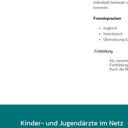
U0-Vorsorge
individuell betreuen
kommen.
Fremdsprachen
englisch
französisch
Übersetzung tü
Fortbildung
Als verant
Fortbildun
Auch die Mi
Kinder- und Jugendärzte im Netz