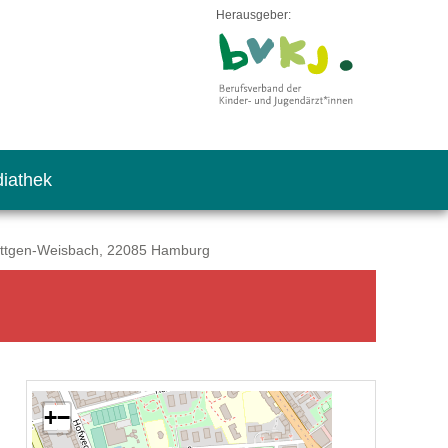
Herausgeber:
iathek
Blettgen-Weisbach, 22085 Hamburg
+
−