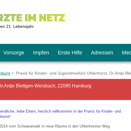
ZTE IM NETZ
ten 21. Lebensjahr
Vorsorge
Impfen
Erste Hilfe
Adressen
Med
mburg
> Praxis für Kinder- und Jugendmedizin Uhlenhorst, Dr.Antje 
 Dr.Antje Blettgen-Weisbach, 22085 Hamburg
U9
ie oft?
hner
s U11
chten?
ndliche, liebe Eltern, herzlich willkommen in der Praxis für Kinder- und
horst!
r 2014 vom Schwanenwik in neue Räume in den Uhlenhorster Weg
2
r