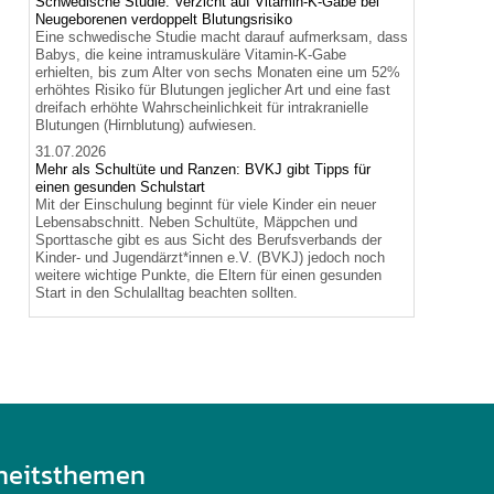
Schwedische Studie: Verzicht auf Vitamin-K-Gabe bei
Neugeborenen verdoppelt Blutungsrisiko
Eine schwedische Studie macht darauf aufmerksam, dass
Babys, die keine intramuskuläre Vitamin-K-Gabe
erhielten, bis zum Alter von sechs Monaten eine um 52%
erhöhtes Risiko für Blutungen jeglicher Art und eine fast
dreifach erhöhte Wahrscheinlichkeit für intrakranielle
Blutungen (Hirnblutung) aufwiesen.
31.07.2026
Mehr als Schultüte und Ranzen: BVKJ gibt Tipps für
einen gesunden Schulstart
Mit der Einschulung beginnt für viele Kinder ein neuer
Lebensabschnitt. Neben Schultüte, Mäppchen und
Sporttasche gibt es aus Sicht des Berufsverbands der
Kinder- und Jugendärzt*innen e.V. (BVKJ) jedoch noch
weitere wichtige Punkte, die Eltern für einen gesunden
Start in den Schulalltag beachten sollten.
heitsthemen