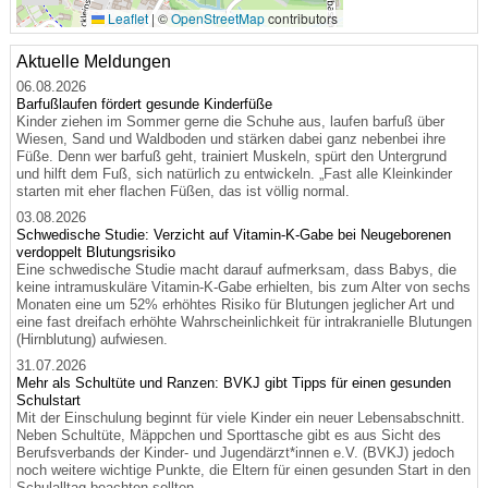
Leaflet
|
©
OpenStreetMap
contributors
Aktuelle Meldungen
06.08.2026
Barfußlaufen fördert gesunde Kinderfüße
Kinder ziehen im Sommer gerne die Schuhe aus, laufen barfuß über
Wiesen, Sand und Waldboden und stärken dabei ganz nebenbei ihre
Füße. Denn wer barfuß geht, trainiert Muskeln, spürt den Untergrund
und hilft dem Fuß, sich natürlich zu entwickeln. „Fast alle Kleinkinder
starten mit eher flachen Füßen, das ist völlig normal.
03.08.2026
Schwedische Studie: Verzicht auf Vitamin-K-Gabe bei Neugeborenen
verdoppelt Blutungsrisiko
Eine schwedische Studie macht darauf aufmerksam, dass Babys, die
keine intramuskuläre Vitamin-K-Gabe erhielten, bis zum Alter von sechs
Monaten eine um 52% erhöhtes Risiko für Blutungen jeglicher Art und
eine fast dreifach erhöhte Wahrscheinlichkeit für intrakranielle Blutungen
(Hirnblutung) aufwiesen.
31.07.2026
Mehr als Schultüte und Ranzen: BVKJ gibt Tipps für einen gesunden
Schulstart
Mit der Einschulung beginnt für viele Kinder ein neuer Lebensabschnitt.
Neben Schultüte, Mäppchen und Sporttasche gibt es aus Sicht des
Berufsverbands der Kinder- und Jugendärzt*innen e.V. (BVKJ) jedoch
noch weitere wichtige Punkte, die Eltern für einen gesunden Start in den
Schulalltag beachten sollten.