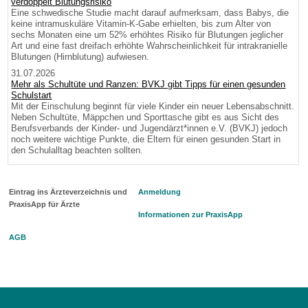
verdoppelt Blutungsrisiko
Eine schwedische Studie macht darauf aufmerksam, dass Babys, die
keine intramuskuläre Vitamin-K-Gabe erhielten, bis zum Alter von
sechs Monaten eine um 52% erhöhtes Risiko für Blutungen jeglicher
Art und eine fast dreifach erhöhte Wahrscheinlichkeit für intrakranielle
Blutungen (Hirnblutung) aufwiesen.
31.07.2026
Mehr als Schultüte und Ranzen: BVKJ gibt Tipps für einen gesunden
Schulstart
Mit der Einschulung beginnt für viele Kinder ein neuer Lebensabschnitt.
Neben Schultüte, Mäppchen und Sporttasche gibt es aus Sicht des
Berufsverbands der Kinder- und Jugendärzt*innen e.V. (BVKJ) jedoch
noch weitere wichtige Punkte, die Eltern für einen gesunden Start in
den Schulalltag beachten sollten.
Eintrag ins Ärzteverzeichnis und
Anmeldung
PraxisApp für Ärzte
Informationen zur PraxisApp
AGB