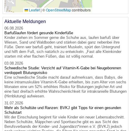
🔍
Leaflet
|
©
OpenStreetMap
contributors
Aktuelle Meldungen
06.08.2026
Barfußlaufen fördert gesunde Kinderfüße
Kinder ziehen im Sommer gerne die Schuhe aus, laufen barfuß über
Wiesen, Sand und Waldboden und stärken dabei ganz nebenbei ihre
Füße. Denn wer barfuß geht, trainiert Muskeln, spürt den Untergrund
und hilft dem Fuß, sich natürlich zu entwickeln. „Fast alle Kleinkinder
starten mit eher flachen Füßen, das ist völlig normal.
03.08.2026
Schwedische Studie: Verzicht auf Vitamin-K-Gabe bei Neugeborenen
verdoppelt Blutungsrisiko
Eine schwedische Studie macht darauf aufmerksam, dass Babys, die
keine intramuskuläre Vitamin-K-Gabe erhielten, bis zum Alter von sechs
Monaten eine um 52% erhöhtes Risiko für Blutungen jeglicher Art und
eine fast dreifach erhöhte Wahrscheinlichkeit für intrakranielle Blutungen
(Hirnblutung) aufwiesen.
31.07.2026
Mehr als Schultüte und Ranzen: BVKJ gibt Tipps für einen gesunden
Schulstart
Mit der Einschulung beginnt für viele Kinder ein neuer Lebensabschnitt.
Neben Schultüte, Mäppchen und Sporttasche gibt es aus Sicht des
Berufsverbands der Kinder- und Jugendärzt*innen e.V. (BVKJ) jedoch