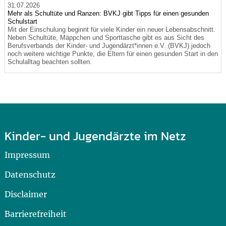
31.07.2026
Mehr als Schultüte und Ranzen: BVKJ gibt Tipps für einen gesunden
Schulstart
Mit der Einschulung beginnt für viele Kinder ein neuer Lebensabschnitt.
Neben Schultüte, Mäppchen und Sporttasche gibt es aus Sicht des
Berufsverbands der Kinder- und Jugendärzt*innen e.V. (BVKJ) jedoch
noch weitere wichtige Punkte, die Eltern für einen gesunden Start in den
Schulalltag beachten sollten.
Kinder- und Jugendärzte im Netz
Impressum
Datenschutz
Disclaimer
Barrierefreiheit