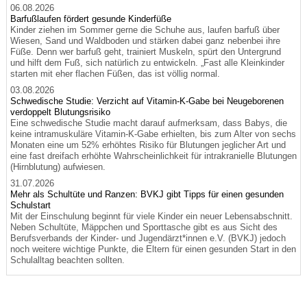
06.08.2026
Barfußlaufen fördert gesunde Kinderfüße
Kinder ziehen im Sommer gerne die Schuhe aus, laufen barfuß über
Wiesen, Sand und Waldboden und stärken dabei ganz nebenbei ihre
Füße. Denn wer barfuß geht, trainiert Muskeln, spürt den Untergrund
und hilft dem Fuß, sich natürlich zu entwickeln. „Fast alle Kleinkinder
starten mit eher flachen Füßen, das ist völlig normal.
03.08.2026
Schwedische Studie: Verzicht auf Vitamin-K-Gabe bei Neugeborenen
verdoppelt Blutungsrisiko
Eine schwedische Studie macht darauf aufmerksam, dass Babys, die
keine intramuskuläre Vitamin-K-Gabe erhielten, bis zum Alter von sechs
Monaten eine um 52% erhöhtes Risiko für Blutungen jeglicher Art und
eine fast dreifach erhöhte Wahrscheinlichkeit für intrakranielle Blutungen
(Hirnblutung) aufwiesen.
31.07.2026
Mehr als Schultüte und Ranzen: BVKJ gibt Tipps für einen gesunden
Schulstart
Mit der Einschulung beginnt für viele Kinder ein neuer Lebensabschnitt.
Neben Schultüte, Mäppchen und Sporttasche gibt es aus Sicht des
Berufsverbands der Kinder- und Jugendärzt*innen e.V. (BVKJ) jedoch
noch weitere wichtige Punkte, die Eltern für einen gesunden Start in den
Schulalltag beachten sollten.