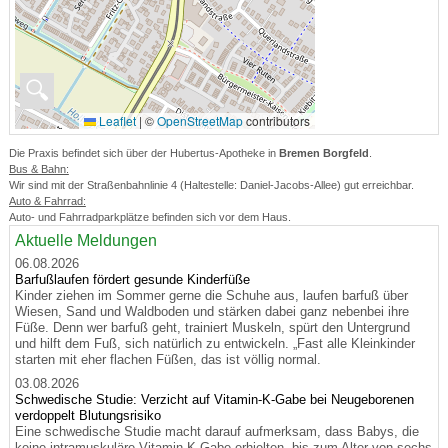
🔍
Leaflet
|
©
OpenStreetMap
contributors
Die Praxis befindet sich über der Hubertus-Apotheke in
Bremen Borgfeld
.
Bus & Bahn:
Wir sind mit der Straßenbahnlinie 4 (Haltestelle: Daniel-Jacobs-Allee) gut erreichbar.
Auto & Fahrrad:
Auto- und Fahrradparkplätze befinden sich vor dem Haus.
Aktuelle Meldungen
06.08.2026
Barfußlaufen fördert gesunde Kinderfüße
Kinder ziehen im Sommer gerne die Schuhe aus, laufen barfuß über
Wiesen, Sand und Waldboden und stärken dabei ganz nebenbei ihre
Füße. Denn wer barfuß geht, trainiert Muskeln, spürt den Untergrund
und hilft dem Fuß, sich natürlich zu entwickeln. „Fast alle Kleinkinder
starten mit eher flachen Füßen, das ist völlig normal.
03.08.2026
Schwedische Studie: Verzicht auf Vitamin-K-Gabe bei Neugeborenen
verdoppelt Blutungsrisiko
Eine schwedische Studie macht darauf aufmerksam, dass Babys, die
keine intramuskuläre Vitamin-K-Gabe erhielten, bis zum Alter von sechs