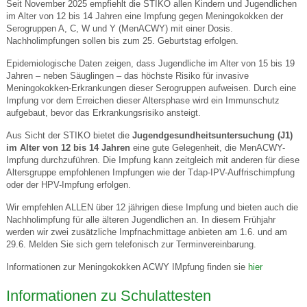
Seit November 2025 empfiehlt die STIKO allen Kindern und Jugendlichen
im Alter von 12 bis 14 Jahren eine Impfung gegen Meningokokken der
Serogruppen A, C, W und Y (MenACWY) mit einer Dosis.
Nachholimpfungen sollen bis zum 25. Geburtstag erfolgen.
Epidemiologische Daten zeigen, dass Jugendliche im Alter von 15 bis 19
Jahren – neben Säuglingen – das höchste Risiko für invasive
Meningokokken-Erkrankungen dieser Serogruppen aufweisen. Durch eine
Impfung vor dem Erreichen dieser Altersphase wird ein Immunschutz
aufgebaut, bevor das Erkrankungsrisiko ansteigt.
Aus Sicht der STIKO bietet die
Jugendgesundheitsuntersuchung (J1)
im Alter von 12 bis 14 Jahren
eine gute Gelegenheit, die MenACWY-
Impfung durchzuführen. Die Impfung kann zeitgleich mit anderen für diese
Altersgruppe empfohlenen Impfungen wie der Tdap-IPV-Auffrischimpfung
oder der HPV-Impfung erfolgen.
Wir empfehlen ALLEN über 12 jährigen diese Impfung und bieten auch die
Nachholimpfung für alle älteren Jugendlichen an. In diesem Frühjahr
werden wir zwei zusätzliche Impfnachmittage anbieten am 1.6. und am
29.6. Melden Sie sich gern telefonisch zur Terminvereinbarung.
Informationen zur Meningokokken ACWY IMpfung finden sie
hier
Informationen zu Schulattesten