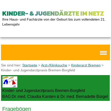
KINDER- & JUGENDÄRZTE IM NETZ
Ihre Haus- und Fachärzte von der Geburt bis zum vollendeten 21.
Lebensjahr
Sie sind hier:
Startseite
>
Arzt-/Kliniksuche
>
Kinderarzt Bremen
>
Kinder- und Jugendarztpraxis Bremen-Borgfeld
Kinder- und Jugendarztpraxis Bremen-Borgfeld
BAG Dr. med. Claudia Karsten & Dr. med. Bernadette Bürgel
Fragebögen