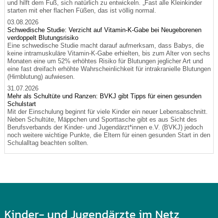
und hilft dem Fuß, sich natürlich zu entwickeln. „Fast alle Kleinkinder
starten mit eher flachen Füßen, das ist völlig normal.
03.08.2026
Schwedische Studie: Verzicht auf Vitamin-K-Gabe bei Neugeborenen
verdoppelt Blutungsrisiko
Eine schwedische Studie macht darauf aufmerksam, dass Babys, die
keine intramuskuläre Vitamin-K-Gabe erhielten, bis zum Alter von sechs
Monaten eine um 52% erhöhtes Risiko für Blutungen jeglicher Art und
eine fast dreifach erhöhte Wahrscheinlichkeit für intrakranielle Blutungen
(Hirnblutung) aufwiesen.
31.07.2026
Mehr als Schultüte und Ranzen: BVKJ gibt Tipps für einen gesunden
Schulstart
Mit der Einschulung beginnt für viele Kinder ein neuer Lebensabschnitt.
Neben Schultüte, Mäppchen und Sporttasche gibt es aus Sicht des
Berufsverbands der Kinder- und Jugendärzt*innen e.V. (BVKJ) jedoch
noch weitere wichtige Punkte, die Eltern für einen gesunden Start in den
Schulalltag beachten sollten.
Kinder- und Jugendärzte im Netz