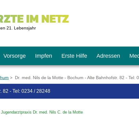
ZTE IM NETZ
ten 21. Lebensjahr
Vorsorge
Impfen
Erste Hilfe
Adressen
Med
chum
> Dr. med. Nils de la Motte - Bochum - Alte Bahnhofstr. 82 - Tel: 
. 82 - Tel: 0234 / 28248
U9
ie oft?
hner
Jugendarztpraxis Dr. med. Nils C. de la Motte
s U11
chten?
2
r