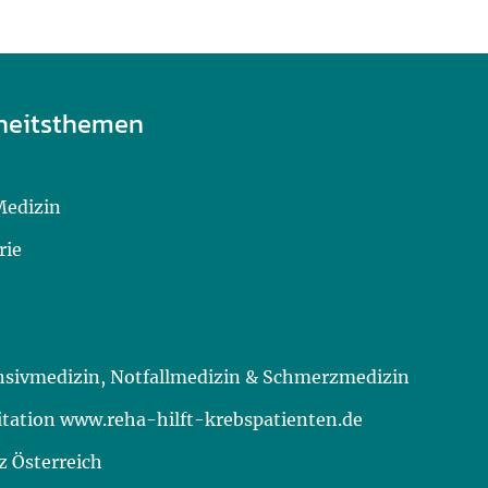
heitsthemen
Medizin
rie
ensivmedizin, Notfallmedizin & Schmerzmedizin
itation www.reha-hilft-krebspatienten.de
 Österreich