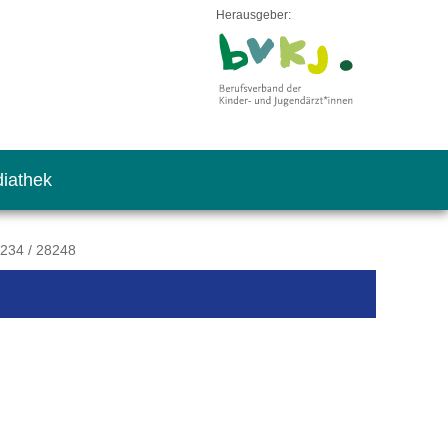
Herausgeber:
iathek
0234 / 28248