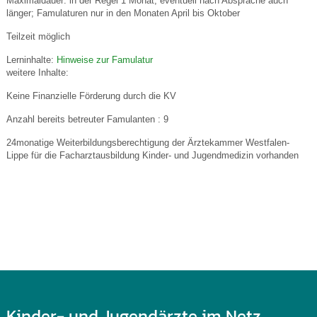
Maximaldauer: in der Regel 1 Monat, eventuell nach Absprache auch
länger; Famulaturen nur in den Monaten April bis Oktober
Teilzeit möglich
Lerninhalte:
Hinweise zur Famulatur
weitere Inhalte:
Keine Finanzielle Förderung durch die KV
Anzahl bereits betreuter Famulanten : 9
24monatige Weiterbildungsberechtigung der Ärztekammer Westfalen-
Lippe für die Facharztausbildung Kinder- und Jugendmedizin vorhanden
Kinder- und Jugendärzte im Netz