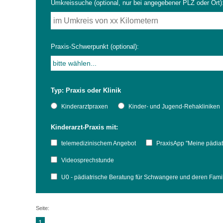
Umkreissuche (optional, nur bei angegebener PLZ oder Ort)
Impfsicherheit
Notdienste
Empfehlungen zum
Praxis-Schwerpunkt (optional):
Häufige Fragen
Hörlexikon
Typ: Praxis oder Klinik
Recht auf Impfung
Material zu den Vo
Kinderarztpraxen
Kinder- und Jugend-Rehakliniken
Kinderarzt-Praxis mit:
Vorsorge- und Impf
Entwicklungskalen
telemedizinischem Angebot
PraxisApp "Meine pädiat
Broschüren und Inf
Videosprechstunde
U0 - pädiatrische Beratung für Schwangere und deren Fam
Familienzeit gesun
Seite:
1