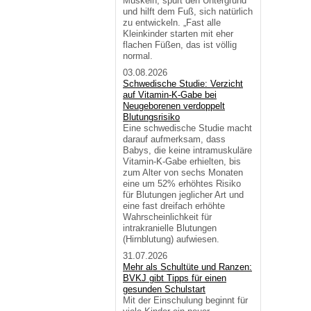
Muskeln, spürt den Untergrund
und hilft dem Fuß, sich natürlich
zu entwickeln. „Fast alle
Kleinkinder starten mit eher
flachen Füßen, das ist völlig
normal.
03.08.2026
Schwedische Studie: Verzicht
auf Vitamin-K-Gabe bei
Neugeborenen verdoppelt
Blutungsrisiko
Eine schwedische Studie macht
darauf aufmerksam, dass
Babys, die keine intramuskuläre
Vitamin-K-Gabe erhielten, bis
zum Alter von sechs Monaten
eine um 52% erhöhtes Risiko
für Blutungen jeglicher Art und
eine fast dreifach erhöhte
Wahrscheinlichkeit für
intrakranielle Blutungen
(Hirnblutung) aufwiesen.
31.07.2026
Mehr als Schultüte und Ranzen:
BVKJ gibt Tipps für einen
gesunden Schulstart
Mit der Einschulung beginnt für