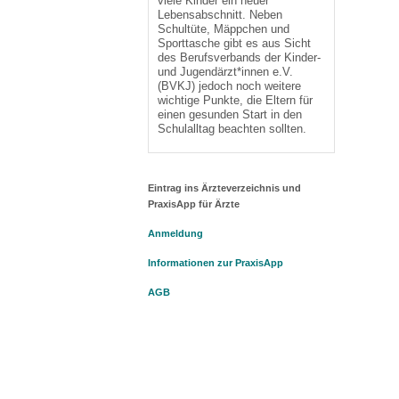
viele Kinder ein neuer
Lebensabschnitt. Neben
Schultüte, Mäppchen und
Sporttasche gibt es aus Sicht
des Berufsverbands der Kinder-
und Jugendärzt*innen e.V.
(BVKJ) jedoch noch weitere
wichtige Punkte, die Eltern für
einen gesunden Start in den
Schulalltag beachten sollten.
Eintrag ins Ärzteverzeichnis und
PraxisApp für Ärzte
Anmeldung
Informationen zur PraxisApp
AGB