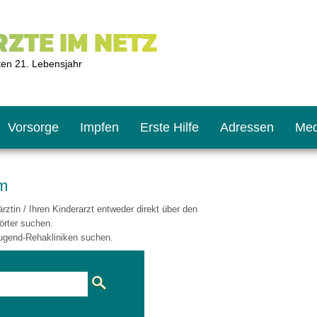
ZTE IM NETZ
ten 21. Lebensjahr
Vorsorge
Impfen
Erste Hilfe
Adressen
Med
um
ztin / Ihren Kinderarzt entweder direkt über den
U9
ie oft?
hner
örter suchen.
ugend-Rehakliniken suchen.
s U11
chten?
2
r