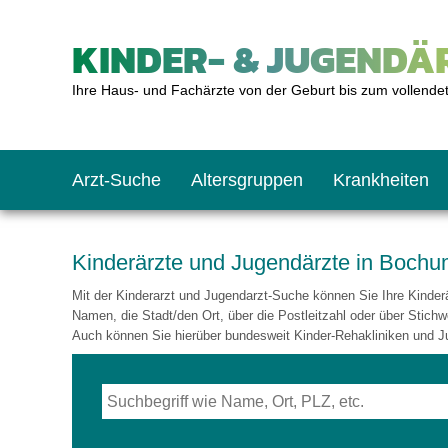
KINDER- & JUGENDÄR
Ihre Haus- und Fachärzte von der Geburt bis zum vollende
Arzt-Suche
Altersgruppen
Krankheiten
Das erste Jahr
Baby: U1 bis U6
Impfkalender
Notrufnummern
Notdienste
BMI-Rechner
Kinderärzte und Jugendärzte in Boch
Mit der Kinderarzt und Jugendarzt-Suche können Sie Ihre Kinderär
Kleinkinder
Kleinkind: U7 bis 
Impfen: Wann und w
Giftnotruf
Sozialpädiatrie
Körpergrößen-Rec
Namen, die Stadt/den Ort, über die Postleitzahl oder über Stichw
Auch können Sie hierüber bundesweit Kinder-Rehakliniken und J
Schulkinder
Schulkind: U10 bi
Was muss man bea
Hausapotheke
Gesundheitsämter
Blutdruckrechner
Jugendliche
Teenager: J1 bis J
Impfreaktionen
Sofortmaßnahmen
Link-Tipps
Wachstum-Rechne