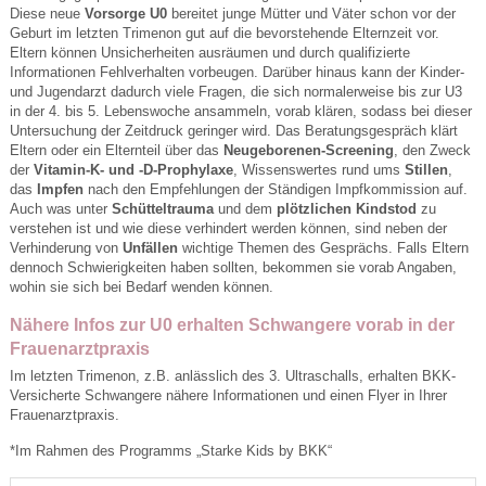
Diese neue
Vorsorge U0
bereitet junge Mütter und Väter schon vor der
Geburt im letzten Trimenon gut auf die bevorstehende Elternzeit vor.
Eltern können Unsicherheiten ausräumen und durch qualifizierte
Informationen Fehlverhalten vorbeugen. Darüber hinaus kann der Kinder-
und Jugendarzt dadurch viele Fragen, die sich normalerweise bis zur U3
in der 4. bis 5. Lebenswoche ansammeln, vorab klären, sodass bei dieser
Untersuchung der Zeitdruck geringer wird. Das Beratungsgespräch klärt
Eltern oder ein Elternteil über das
Neugeborenen-Screening
, den Zweck
der
Vitamin-K- und -D-Prophylaxe
, Wissenswertes rund ums
Stillen
,
das
Impfen
nach den Empfehlungen der Ständigen Impfkommission auf.
Auch was unter
Schütteltrauma
und dem
plötzlichen Kindstod
zu
verstehen ist und wie diese verhindert werden können, sind neben der
Verhinderung von
Unfällen
wichtige Themen des Gesprächs. Falls Eltern
dennoch Schwierigkeiten haben sollten, bekommen sie vorab Angaben,
wohin sie sich bei Bedarf wenden können.
Nähere Infos zur U0 erhalten Schwangere vorab in der
Frauenarztpraxis
Im letzten Trimenon, z.B. anlässlich des 3. Ultraschalls, erhalten BKK-
Versicherte Schwangere nähere Informationen und einen Flyer in Ihrer
Frauenarztpraxis.
*Im Rahmen des Programms „Starke Kids by BKK“