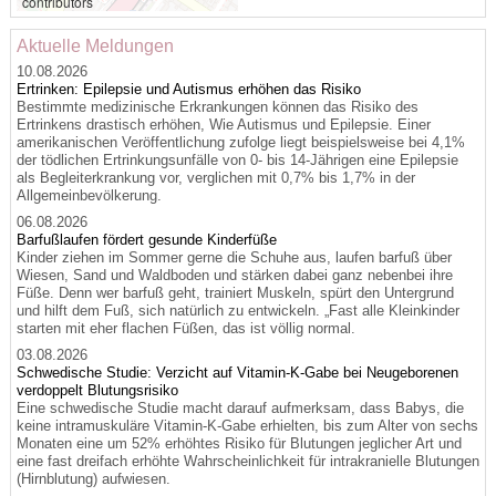
contributors
Aktuelle Meldungen
10.08.2026
Ertrinken: Epilepsie und Autismus erhöhen das Risiko
Bestimmte medizinische Erkrankungen können das Risiko des
Ertrinkens drastisch erhöhen, Wie Autismus und Epilepsie. Einer
amerikanischen Veröffentlichung zufolge liegt beispielsweise bei 4,1%
der tödlichen Ertrinkungsunfälle von 0- bis 14-Jährigen eine Epilepsie
als Begleiterkrankung vor, verglichen mit 0,7% bis 1,7% in der
Allgemeinbevölkerung.
06.08.2026
Barfußlaufen fördert gesunde Kinderfüße
Kinder ziehen im Sommer gerne die Schuhe aus, laufen barfuß über
Wiesen, Sand und Waldboden und stärken dabei ganz nebenbei ihre
Füße. Denn wer barfuß geht, trainiert Muskeln, spürt den Untergrund
und hilft dem Fuß, sich natürlich zu entwickeln. „Fast alle Kleinkinder
starten mit eher flachen Füßen, das ist völlig normal.
03.08.2026
Schwedische Studie: Verzicht auf Vitamin-K-Gabe bei Neugeborenen
verdoppelt Blutungsrisiko
Eine schwedische Studie macht darauf aufmerksam, dass Babys, die
keine intramuskuläre Vitamin-K-Gabe erhielten, bis zum Alter von sechs
Monaten eine um 52% erhöhtes Risiko für Blutungen jeglicher Art und
eine fast dreifach erhöhte Wahrscheinlichkeit für intrakranielle Blutungen
(Hirnblutung) aufwiesen.