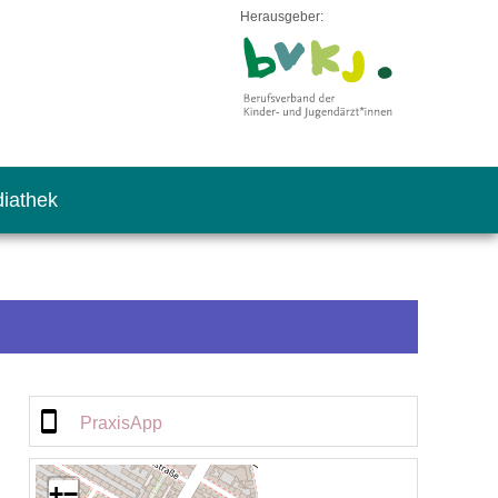
Herausgeber:
iathek
PraxisApp
+
−