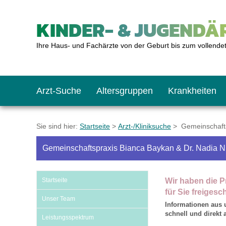
KINDER- & JUGENDÄR
Ihre Haus- und Fachärzte von der Geburt bis zum vollende
Arzt-Suche
Altersgruppen
Krankheiten
Das erste Jahr
Baby: U1 bis U6
Impfkalender
Notrufnummern
Notdienste
BMI-Rechner
Sie sind hier:
Startseite
>
Arzt-/Kliniksuche
> Gemeinschaftsp
Gemeinschaftspraxis Bianca Baykan & Dr. Nadia 
Kleinkinder
Kleinkind: U7 bis 
Impfen: Wann und w
Giftnotruf
Sozialpädiatrie
Körpergrößen-Rec
Startseite
Wir haben die P
Schulkinder
Schulkind: U10 bi
Was muss man bea
Hausapotheke
Gesundheitsämter
Blutdruckrechner
für Sie freigesch
Unser Team
Informationen aus 
schnell und direkt
Leistungsspektrum
Jugendliche
Teenager: J1 bis J
Impfreaktionen
Sofortmaßnahmen
Link-Tipps
Wachstum-Rechne