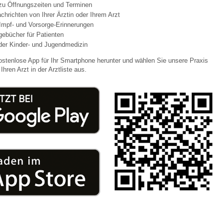
 zu Öffnungszeiten und Terminen
chrichten von Ihrer Ärztin oder Ihrem Arzt
Impf- und Vorsorge-Erinnerungen
 Bildschirmmediengebrauch
agebücher für Patienten
der Kinder- und Jugendmedizin
ostenlose App für Ihr Smartphone herunter und wählen Sie unsere Praxis
Ihren Arzt in der Arztliste aus.
rsorgen
erinnerung
der
ormationsflyer
d gestalten