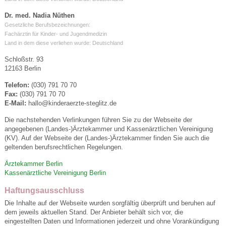
Dr. med. Nadia Nüthen
Gesetzliche Berufsbezeichnungen:
Fachärztin für Kinder- und Jugendmedizin
Land in dem diese verliehen wurde: Deutschland
Schloßstr. 93
12163 Berlin
Telefon:
(030) 791 70 70
Fax:
(030) 791 70 70
E-Mail:
hallo@kinderaerzte-steglitz.de
Die nachstehenden Verlinkungen führen Sie zu der Webseite der
angegebenen (Landes-)Ärztekammer und Kassenärztlichen Vereinigung
(KV). Auf der Webseite der (Landes-)Ärztekammer finden Sie auch die
geltenden berufsrechtlichen Regelungen.
Ärztekammer Berlin
Kassenärztliche Vereinigung Berlin
Haftungsausschluss
Die Inhalte auf der Webseite wurden sorgfältig überprüft und beruhen auf
dem jeweils aktuellen Stand. Der Anbieter behält sich vor, die
eingestellten Daten und Informationen jederzeit und ohne Vorankündigung